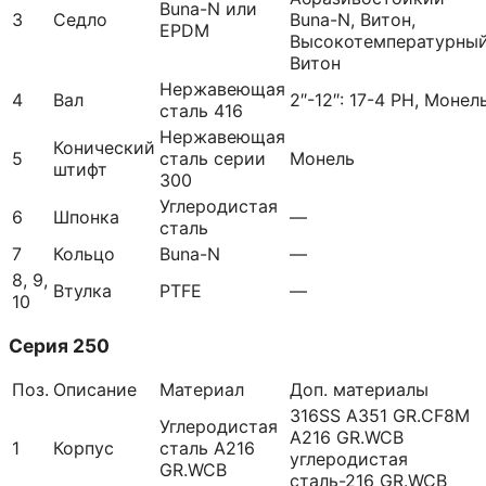
Buna-N или
3
Седло
Buna-N, Витон,
EPDM
Высокотемпературны
Витон
Нержавеющая
4
Вал
2″-12″: 17-4 PH, Монел
сталь 416
Нержавеющая
Конический
5
сталь серии
Монель
штифт
300
Углеродистая
6
Шпонка
—
сталь
7
Кольцо
Buna-N
—
8, 9,
Втулка
PTFE
—
10
Серия 250
Поз.
Описание
Материал
Доп. материалы
316SS A351 GR.CF8M
Углеродистая
A216 GR.WCB
1
Корпус
сталь A216
углеродистая
GR.WCB
сталь-216 GR.WCB