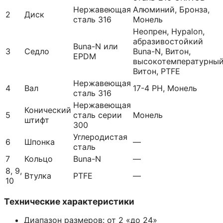
Нержавеющая
Алюминий, Бронза,
2
Диск
сталь 316
Монель
Неопрен, Hypalon,
абразивостойкий
Buna-N или
3
Седло
Buna-N, Витон,
EPDM
высокотемпературны
Витон, PTFE
Нержавеющая
4
Вал
17-4 PH, Монель
сталь 316
Нержавеющая
Конический
5
сталь серии
Монель
штифт
300
Углеродистая
6
Шпонка
—
сталь
7
Кольцо
Buna-N
—
8, 9,
Втулка
PTFE
—
10
Технические характеристики
Диапазон размеров: от 2 «до 24»