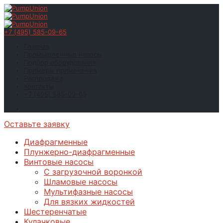
+7 (495) 585-09-65
Главная
Промышленные насосы
Подбор оборудования
Примеры применения
Распродажа
Контакты
+7 (495) 585-09-65
Оставьте заявку
Диафрагменные
Плунжерно-диафрагменные
Винтовые насосы
С загрузочной воронкой
Шламовые насосы
Мультифазные насосы
Для вязких жидкостей
Шестеренчатые
Кулачковые