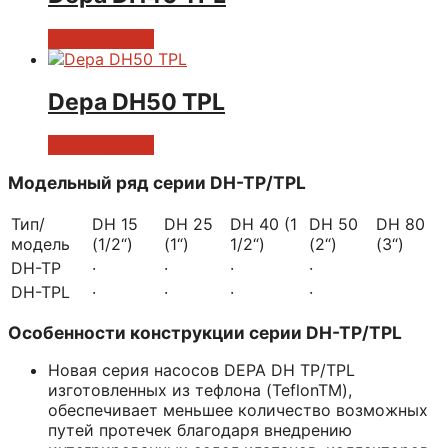
Читать далее
Depa DH50 TPL
Читать далее
Модельный ряд серии DН-ТP/ТPL
Тип/
DH 15
DH 25
DH 40 (1
DH 50
DH 80
модель
(1/2“)
(1“)
1/2“)
(2“)
(3“)
DН-ТP
·
·
·
·
DН-ТPL
·
·
·
·
Особенности конструкции серии DН-ТP/ТPL
Новая серия насосов DEPA DH ТP/ТPL
изготовленных из тефлона (TeflonTM),
обеспечивает меньшее количество возможных
путей протечек благодаря внедрению