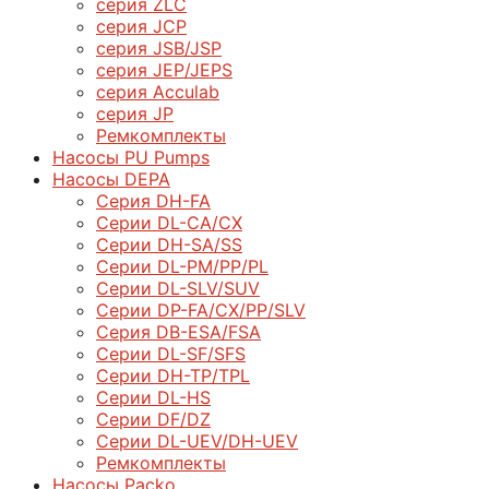
серия ZLC
серия JCP
серия JSB/JSP
серия JEP/JEPS
серия Acculab
серия JP
Ремкомплекты
Насосы PU Pumps
Насосы DEPA
Серия DH-FA
Серии DL-CA/CX
Серии DH-SA/SS
Серии DL-PM/РР/PL
Серии DL-SLV/SUV
Серии DP-FA/CX/PP/SLV
Серия DB-ЕSA/FSA
Серии DL-SF/SFS
Серии DН-ТP/ТPL
Серии DL-HS
Серии DF/DZ
Серии DL-UEV/DH-UEV
Ремкомплекты
Насосы Packo