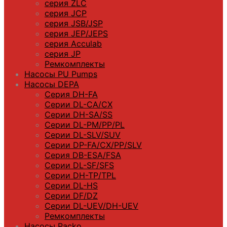
серия ZLC
серия JCP
серия JSB/JSP
серия JEP/JEPS
серия Acculab
серия JP
Ремкомплекты
Насосы PU Pumps
Насосы DEPA
Серия DH-FA
Серии DL-CA/CX
Серии DH-SA/SS
Серии DL-PM/РР/PL
Серии DL-SLV/SUV
Серии DP-FA/CX/PP/SLV
Серия DB-ЕSA/FSA
Серии DL-SF/SFS
Серии DН-ТP/ТPL
Серии DL-HS
Серии DF/DZ
Серии DL-UEV/DH-UEV
Ремкомплекты
Насосы Packo