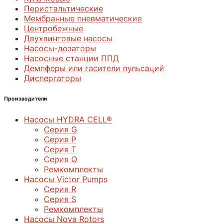
Перистальтические
Мембранные пневматические
Центробежные
Двухвинтовые насосы
Насосы-дозаторы
Насосные станции ППД
Демпферы или гасители пульсаций
Диспергаторы
Производители
Насосы HYDRA CELL®
Серия G
Серия P
Серия T
Серия Q
Ремкомплекты
Насосы Victor Pumps
Серия R
Серия S
Ремкомплекты
Насосы Nova Rotors