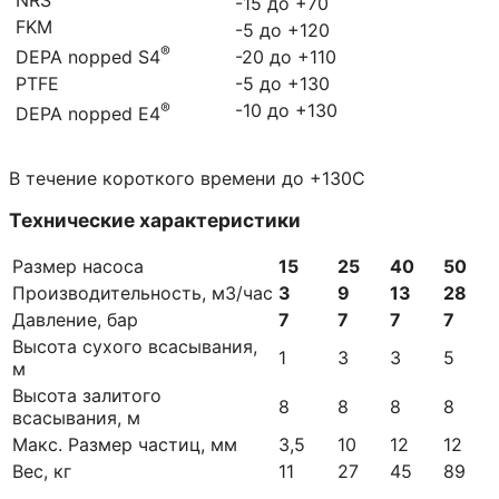
-15 до +70
FKM
-5 до +120
®
-20 до +110
DEPA nopped S4
PTFE
-5 до +130
®
-10 до +130
DEPA nopped E4
В течение короткого времени до +130С
Технические характеристики
Размер насоса
15
25
40
50
Производительность, м3/час
3
9
13
28
Давление, бар
7
7
7
7
Высота сухого всасывания,
1
3
3
5
м
Высота залитого
8
8
8
8
всасывания, м
Макс. Размер частиц, мм
3,5
10
12
12
Вес, кг
11
27
45
89