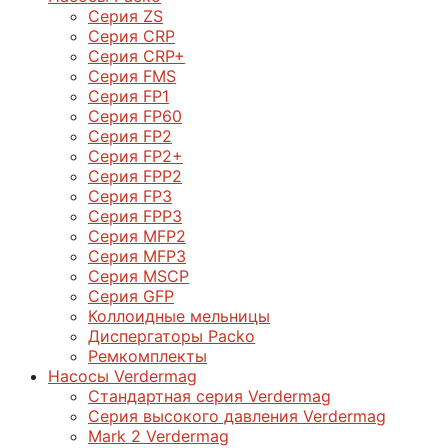
Серия ZS
Серия CRP
Серия CRP+
Серия FMS
Серия FP1
Серия FP60
Серия FP2
Серия FP2+
Серия FPP2
Серия FP3
Серия FPP3
Серия МFP2
Серия МFP3
Серия MSCP
Серия GFP
Коллоидные мельницы
Диспергаторы Packo
Ремкомплекты
Насосы Verdermag
Стандартная серия Verdermag
Серия высокого давления Verdermag
Mark 2 Verdermag