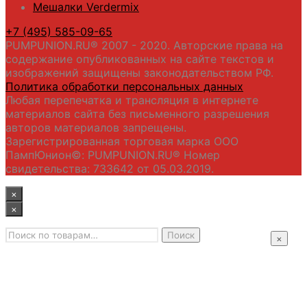
Мешалки Verdermix
+7 (495) 585-09-65
PUMPUNION.RU® 2007 - 2020. Авторские права на
содержание опубликованных на сайте текстов и
изображений защищены законодательством РФ.
Политика обработки персональных данных
Любая перепечатка и трансляция в интернете
материалов сайта без письменного разрешения
авторов материалов запрещены.
Зарегистрированная торговая марка ООО
ПампЮнион©: PUMPUNION.RU® Номер
свидетельства: 733642 от 05.03.2019.
×
×
Искать:
Главная
Поиск
×
Промышленные насосы
Подбор оборудования
Примеры применения
Распродажа
Контакты