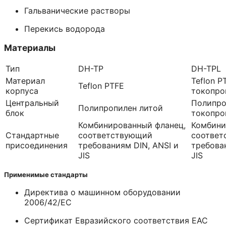
Гальванические растворы
Перекись водорода
Материалы
Тип
DН-ТР
DН-ТPL
Материал
Teflon P
Teflon PTFE
корпуса
токопр
Центральный
Полипро
Полипропилен литой
блок
токопр
Комбинированный фланец,
Комбини
Стандартные
соответствующий
соответ
присоединения
требованиям DIN, ANSI и
требова
JIS
JIS
Применимые стандарты
Директива о машинном оборудовании
2006/42/EC
Сертификат Евразийского соответствия EAC