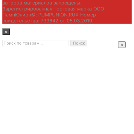
авторов материалов запрещены.
Зарегистрированная торговая марка ООО
ПампЮнион©: PUMPUNION.RU® Номер
свидетельства: 733642 от 05.03.2019.
×
Искать:
Главная
Поиск
×
Промышленные насосы
Подбор оборудования
Примеры применения
Распродажа
Контакты
+7 (495) 585-09-65