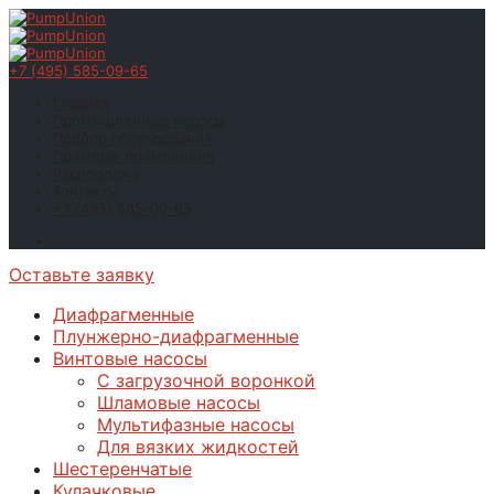
+7 (495) 585-09-65
Главная
Промышленные насосы
Подбор оборудования
Примеры применения
Распродажа
Контакты
+7 (495) 585-09-65
Оставьте заявку
Диафрагменные
Плунжерно-диафрагменные
Винтовые насосы
С загрузочной воронкой
Шламовые насосы
Мультифазные насосы
Для вязких жидкостей
Шестеренчатые
Кулачковые