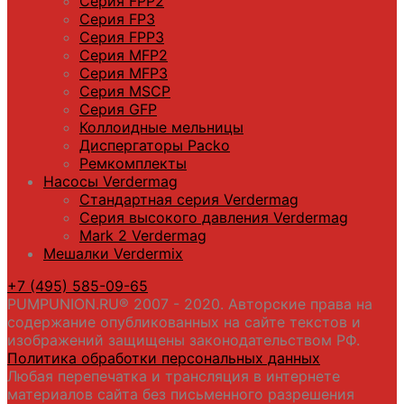
Серия FPP2
Серия FP3
Серия FPP3
Серия МFP2
Серия МFP3
Серия MSCP
Серия GFP
Коллоидные мельницы
Диспергаторы Packo
Ремкомплекты
Насосы Verdermag
Стандартная серия Verdermag
Серия высокого давления Verdermag
Mark 2 Verdermag
Мешалки Verdermix
+7 (495) 585-09-65
PUMPUNION.RU® 2007 - 2020. Авторские права на
содержание опубликованных на сайте текстов и
изображений защищены законодательством РФ.
Политика обработки персональных данных
Любая перепечатка и трансляция в интернете
материалов сайта без письменного разрешения