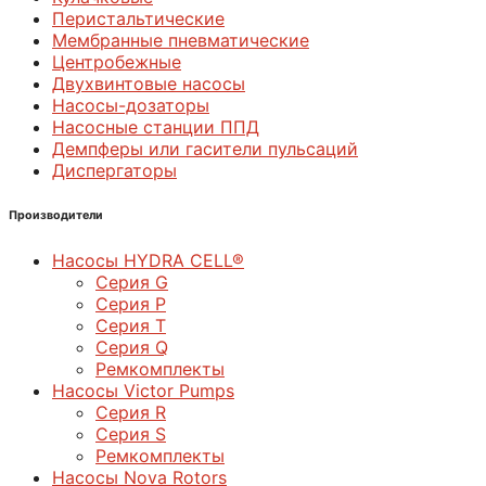
Перистальтические
Мембранные пневматические
Центробежные
Двухвинтовые насосы
Насосы-дозаторы
Насосные станции ППД
Демпферы или гасители пульсаций
Диспергаторы
Производители
Насосы HYDRA CELL®
Серия G
Серия P
Серия T
Серия Q
Ремкомплекты
Насосы Victor Pumps
Серия R
Серия S
Ремкомплекты
Насосы Nova Rotors