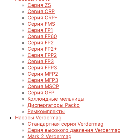
Серия ZS
Серия CRP
Серия CRP+
Серия FMS
Серия FP1
Серия FP60
Серия FP2
Серия FP2+
Серия FPP2
Серия FP3
Серия FPP3
Серия МFP2
Серия МFP3
Серия MSCP
Серия GFP
Коллоидные мельницы
Диспергаторы Packo
Ремкомплекты
Насосы Verdermag
Стандартная серия Verdermag
Серия высокого давления Verdermag
Mark 2 Verdermag