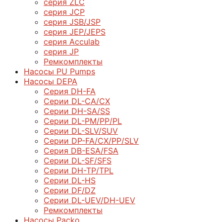
серия ZLC
серия JCP
серия JSB/JSP
серия JEP/JEPS
серия Acculab
серия JP
Ремкомплекты
Насосы PU Pumps
Насосы DEPA
Серия DH-FA
Серии DL-CA/CX
Серии DH-SA/SS
Серии DL-PM/РР/PL
Серии DL-SLV/SUV
Серии DP-FA/CX/PP/SLV
Серия DB-ЕSA/FSA
Серии DL-SF/SFS
Серии DН-ТP/ТPL
Серии DL-HS
Серии DF/DZ
Серии DL-UEV/DH-UEV
Ремкомплекты
Насосы Packo