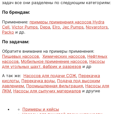
задач все они разделены по следующим категориям:
По брендам:
Применение:
примеры применения насосов Hydra
Cell
,
Victor Pumps
,
Depa
,
Elro
,
Jec Pumps
,
Novarotors
,
Packo
и др.
По задачам:
Обратите внимание на примеры применения:
Пищевых насосов,
Химических насосов
,
Нефтяных
насосов
,
Мобильное применение насосов
,
Насосы
для угольных шахт, фабрик и разрезов
и др
А так же:
Насосов для подачи СОЖ
,
Перекачка
кислоты
,
Перекачка воды
,
Подача под высоким
давлением
,
Промышленная фильтрация
,
Насосы для
ЛКМ
,
Насосы для сыпучих материалов
и другие
Примеры и кейсы