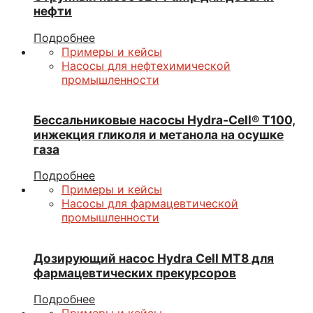
нефти
Подробнее
Примеры и кейсы
Насосы для нефтехимической
промышленности
Бессальниковые насосы Hydra-Cell® Т100,
инжекция гликоля и метанола на осушке
газа
Подробнее
Примеры и кейсы
Насосы для фармацевтической
промышленности
Дозирующий насос Hydra Cell МТ8 для
фармацевтических прекурсоров
Подробнее