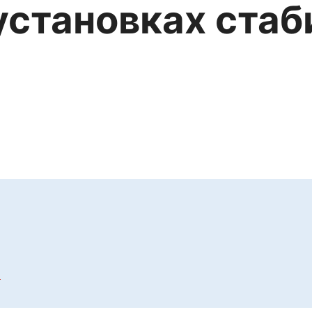
установках ста
х