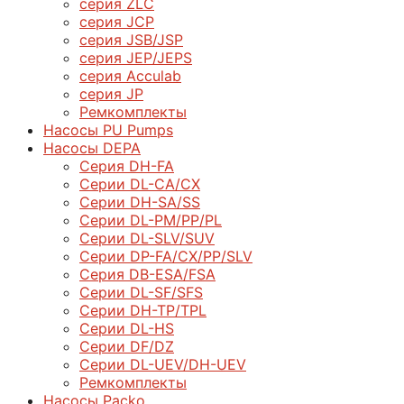
серия ZLC
серия JCP
серия JSB/JSP
серия JEP/JEPS
серия Acculab
серия JP
Ремкомплекты
Насосы PU Pumps
Насосы DEPA
Серия DH-FA
Серии DL-CA/CX
Серии DH-SA/SS
Серии DL-PM/РР/PL
Серии DL-SLV/SUV
Серии DP-FA/CX/PP/SLV
Серия DB-ЕSA/FSA
Серии DL-SF/SFS
Серии DН-ТP/ТPL
Серии DL-HS
Серии DF/DZ
Серии DL-UEV/DH-UEV
Ремкомплекты
Насосы Packo