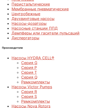
Перистальтические
Мембранные пневматические
Центробежные
Двухвинтовые насосы
Насосы-дозаторы
Насосные станции ППД
Демпферы или гасители пульсаций
Диспергаторы
Производители
Насосы HYDRA CELL®
Серия G
Серия P
Серия T
Серия Q
Ремкомплекты
Насосы Victor Pumps
Серия R
Серия S
Ремкомплекты
Насосы Nova Rotors