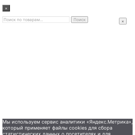
×
Искать:
Главная
Поиск
×
Промышленные насосы
Подбор оборудования
Примеры применения
Распродажа
Контакты
+7 (495) 585-09-65
Мы используем сервис аналитики «Яндекс.Метрика»,
который применяет файлы сookies для сбора
статистических данных о посетителях и для