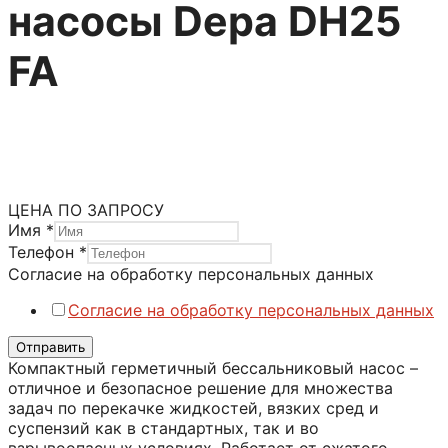
насосы Depa DH25
FA
Насосы DEPA
Насосы DEPA Серия DH FA
Категория:
Мембранные пневматические насосы
ЦЕНА ПО ЗАПРОСУ
Имя
*
персональных
Телефон
*
обработку
Согласие на обработку персональных данных
Телефон
Согласие на обработку персональных данных
Отправить
Компактный герметичный бессальниковый насос –
отличное и безопасное решение для множества
задач по перекачке жидкостей, вязких сред и
суспензий как в стандартных, так и во
взрывоопасных условиях. Работает от сжатого