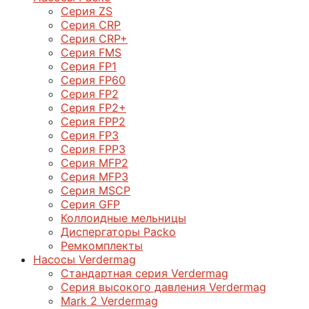
Серия ZS
Серия CRP
Серия CRP+
Серия FMS
Серия FP1
Серия FP60
Серия FP2
Серия FP2+
Серия FPP2
Серия FP3
Серия FPP3
Серия МFP2
Серия МFP3
Серия MSCP
Серия GFP
Коллоидные мельницы
Диспергаторы Packo
Ремкомплекты
Насосы Verdermag
Стандартная серия Verdermag
Серия высокого давления Verdermag
Mark 2 Verdermag