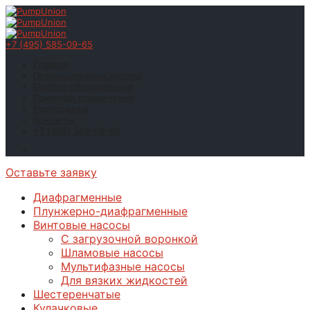
+7 (495) 585-09-65
Главная
Промышленные насосы
Подбор оборудования
Примеры применения
Распродажа
Контакты
+7 (495) 585-09-65
Оставьте заявку
Диафрагменные
Плунжерно-диафрагменные
Винтовые насосы
С загрузочной воронкой
Шламовые насосы
Мультифазные насосы
Для вязких жидкостей
Шестеренчатые
Кулачковые