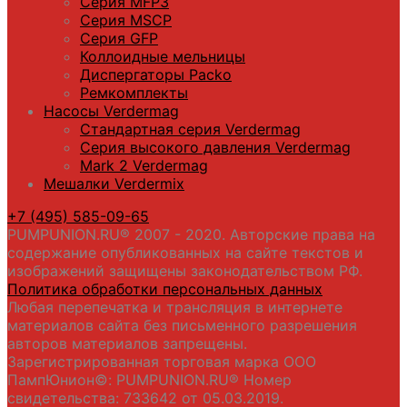
Серия МFP3
Серия MSCP
Серия GFP
Коллоидные мельницы
Диспергаторы Packo
Ремкомплекты
Насосы Verdermag
Стандартная серия Verdermag
Серия высокого давления Verdermag
Mark 2 Verdermag
Мешалки Verdermix
+7 (495) 585-09-65
PUMPUNION.RU® 2007 - 2020. Авторские права на
содержание опубликованных на сайте текстов и
изображений защищены законодательством РФ.
Политика обработки персональных данных
Любая перепечатка и трансляция в интернете
материалов сайта без письменного разрешения
авторов материалов запрещены.
Зарегистрированная торговая марка ООО
ПампЮнион©: PUMPUNION.RU® Номер
свидетельства: 733642 от 05.03.2019.