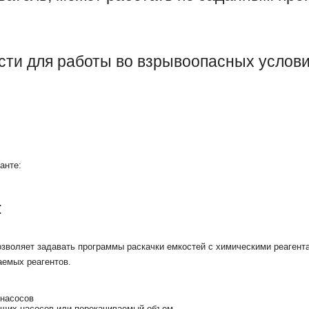
сти для работы во взрывоопасных услови
анте:
:
озволяет задавать программы раскачки емкостей с химическими реагент
аемых реагентов.
 насосов
щих насосов или перекачиваемый объем.