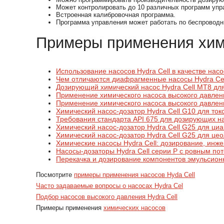
Может контролировать до 10 различных программ упр
Встроенная калибровочная программа.
Программа управления может работать по беспроводн
Примеры применения хим
Использование насосов Hydra Cell в качестве нас
Чем отличаются диафрагменные насосы Hydra Cel
Дозирующий химический насос Hydra Cell МТ8 дл
Применение химического насоса высокого давлени
Применение химического насоса высокого давлени
Химический насос-дозатор Hydra Cell G10 для ток
Требования стандарта API 675 для дозирующих н
Химический насос-дозатор Hydra Cell G25 для ци
Химический насос-дозатор Hydra Cell G25 для це
Химические насосы Hydra Cell: дозирование, инж
Насосы-дозаторы Hydra Cell серии P с ровным по
Перекачка и дозирование компонентов эмульсионн
Посмотрите
примеры применения насосов Hyda Cell
Часто задаваемые вопросы о насосах Hydra Cel
Подбор насосов высокого давления Hydra Cell
Примеры применения
химических насосов