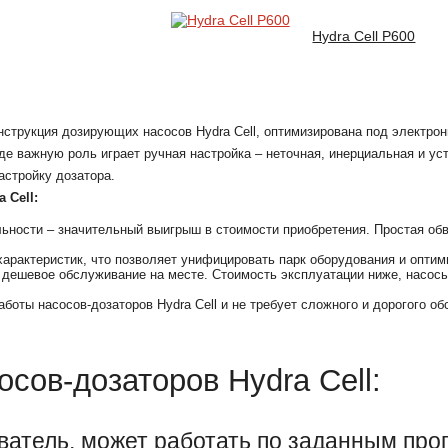
Hydra Cell P600
струкция дозирующих насосов Hydra Cell, оптимизирована под электро
где важную роль играет ручная настройка – неточная, инерциальная и у
астройку дозатора.
 Cell:
ности – значительный выигрыш в стоимости приобретения. Простая обвяз
арактеристик, что позволяет унифицировать парк оборудования и оптими
 и дешевое обслуживание на месте. Стоимость эксплуатации ниже, насо
боты насосов-дозаторов Hydra Cell и не требует сложного и дорогого об
сов-дозаторов Hydra Cell:
атель, может работать по заданным про