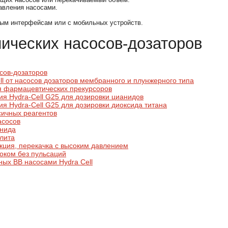
авления насосами.
ым интерфейсам или с мобильных устройств.
ических насосов-дозаторов
осов-дозаторов
l от насосов дозаторов мембранного и плунжерного типа
я фармацевтических прекурсоров
я Hydra-Cell G25 для дозировки цианидов
я Hydra-Cell G25 для дозировки диоксида титана
сичных реагентов
асосов
анида
олита
екция, перекачка с высоким давлением
током без пульсаций
ых ВВ насосами Hydra Cell