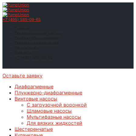
+7 (495) 585-09-65
Главная
Промышленные насосы
Подбор оборудования
Примеры применения
Распродажа
Контакты
+7 (495) 585-09-65
Оставьте заявку
Диафрагменные
Плунжерно-диафрагменные
Винтовые насосы
С загрузочной воронкой
Шламовые насосы
Мультифазные насосы
Для вязких жидкостей
Шестеренчатые
Кулачковые