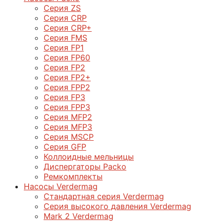
Серия ZS
Серия CRP
Серия CRP+
Серия FMS
Серия FP1
Серия FP60
Серия FP2
Серия FP2+
Серия FPP2
Серия FP3
Серия FPP3
Серия МFP2
Серия МFP3
Серия MSCP
Серия GFP
Коллоидные мельницы
Диспергаторы Packo
Ремкомплекты
Насосы Verdermag
Стандартная серия Verdermag
Серия высокого давления Verdermag
Mark 2 Verdermag