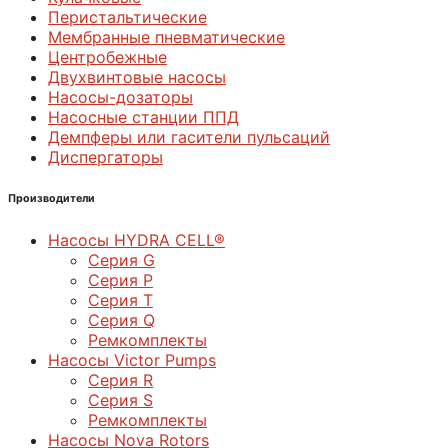
Перистальтические
Мембранные пневматические
Центробежные
Двухвинтовые насосы
Насосы-дозаторы
Насосные станции ППД
Демпферы или гасители пульсаций
Диспергаторы
Производители
Насосы HYDRA CELL®
Серия G
Серия P
Серия T
Серия Q
Ремкомплекты
Насосы Victor Pumps
Серия R
Серия S
Ремкомплекты
Насосы Nova Rotors