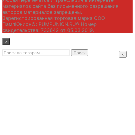
материалов сайта без письменного разрешения
авторов материалов запрещены.
Зарегистрированная торговая марка ООО
ПампЮнион©: PUMPUNION.RU® Номер
свидетельства: 733642 от 05.03.2019.
×
Искать:
Главная
Поиск
×
Промышленные насосы
Подбор оборудования
Примеры применения
Распродажа
Контакты
+7 (495) 585-09-65