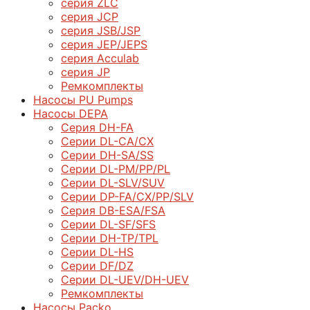
серия ZLC
серия JCP
серия JSB/JSP
серия JEP/JEPS
серия Acculab
серия JP
Ремкомплекты
Насосы PU Pumps
Насосы DEPA
Серия DH-FA
Серии DL-CA/CX
Серии DH-SA/SS
Серии DL-PM/РР/PL
Серии DL-SLV/SUV
Серии DP-FA/CX/PP/SLV
Серия DB-ЕSA/FSA
Серии DL-SF/SFS
Серии DН-ТP/ТPL
Серии DL-HS
Серии DF/DZ
Серии DL-UEV/DH-UEV
Ремкомплекты
Насосы Packo