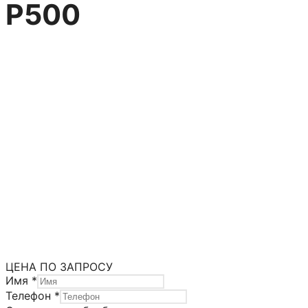
P500
Бессальниковая
конструкция
Насосы Hydra Cell Серия P
Насосы HYDRA CELL®
Категория:
Диафрагменные насосы
Метки:
Бессальниковые насосы
,
Инжекционные насосы
,
Насосы высокого давления
,
Насосы высокой
точности
,
Химические насосы дозаторы
ЦЕНА ПО ЗАПРОСУ
Имя
*
Телефон
*