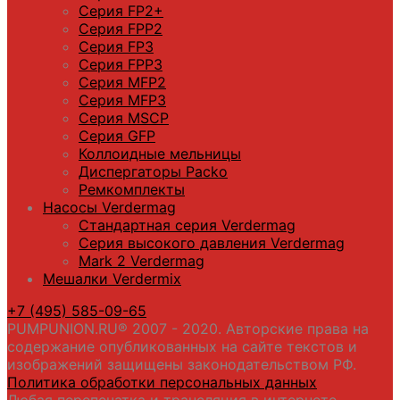
Серия FP2+
Серия FPP2
Серия FP3
Серия FPP3
Серия МFP2
Серия МFP3
Серия MSCP
Серия GFP
Коллоидные мельницы
Диспергаторы Packo
Ремкомплекты
Насосы Verdermag
Стандартная серия Verdermag
Серия высокого давления Verdermag
Mark 2 Verdermag
Мешалки Verdermix
+7 (495) 585-09-65
PUMPUNION.RU® 2007 - 2020. Авторские права на
содержание опубликованных на сайте текстов и
изображений защищены законодательством РФ.
Политика обработки персональных данных
Любая перепечатка и трансляция в интернете