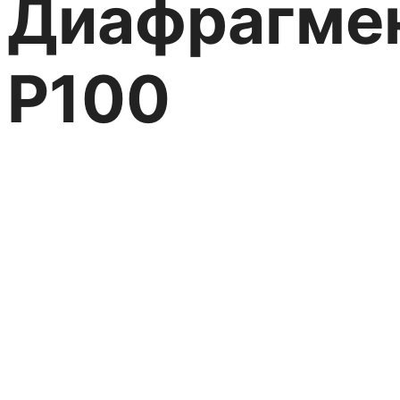
Диафрагмен
P100
Бессальниковая конструкц
Насосы Hydra Cell Серия P
Насосы HYDRA CELL®
Категория:
Диафрагменные насосы
Метки:
Бессальни
насосы дозаторы