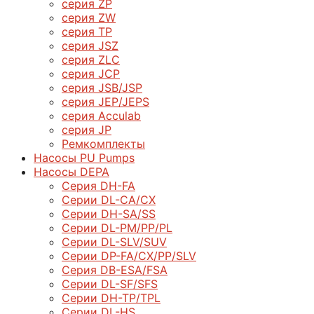
серия ZP
серия ZW
серия TP
серия JSZ
серия ZLC
серия JCP
серия JSB/JSP
серия JEP/JEPS
серия Acculab
серия JP
Ремкомплекты
Насосы PU Pumps
Насосы DEPA
Серия DH-FA
Серии DL-CA/CX
Серии DH-SA/SS
Серии DL-PM/РР/PL
Серии DL-SLV/SUV
Серии DP-FA/CX/PP/SLV
Серия DB-ЕSA/FSA
Серии DL-SF/SFS
Серии DН-ТP/ТPL
Серии DL-HS