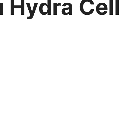
Hydra Cell
 давления
,
Насосы высокой точности
,
Химические