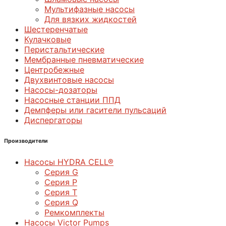
Мультифазные насосы
Для вязких жидкостей
Шестеренчатые
Кулачковые
Перистальтические
Мембранные пневматические
Центробежные
Двухвинтовые насосы
Насосы-дозаторы
Насосные станции ППД
Демпферы или гасители пульсаций
Диспергаторы
Производители
Насосы HYDRA CELL®
Серия G
Серия P
Серия T
Серия Q
Ремкомплекты
Насосы Victor Pumps