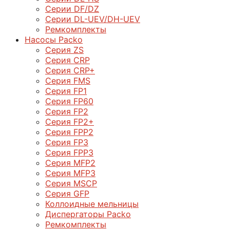
Серии DF/DZ
Серии DL-UEV/DH-UEV
Ремкомплекты
Насосы Packo
Серия ZS
Серия CRP
Серия CRP+
Серия FMS
Серия FP1
Серия FP60
Серия FP2
Серия FP2+
Серия FPP2
Серия FP3
Серия FPP3
Серия МFP2
Серия МFP3
Серия MSCP
Серия GFP
Коллоидные мельницы
Диспергаторы Packo
Ремкомплекты