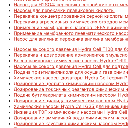
Насос для H2SO4: перекачка серной кислоты м
Насосы для перекачки плавиковой кислоты
Перекачка концентрированной серной кислоты 
Перекачка агрессивных химических отходов ме
Применение мембранных насосов DEPA в химиче
Применение мембранного пневматического насо
Насос для анилина: перекачка анилина мембра
Насосы высокого давления Hydra Cell T100 для 
Перекачка и дозирование компонентов эмульсион
Бессальниковые химические насосы Hydra-Cell® 
Насосы высокого давления Hydra Cell для подто
Подача триэтиленгликоля для осушки газа химич
Химические насосы-дозаторы Hydra Cell серии P
Дозирование цеолита химическим насосом Hydra
Дозирование токсичных реагентов химическим н
Подача бутилакрилата химическим насосом Hydra
Дозирование цианида химическим насосом Hydra
Химические насосы Hydra Cell G35 для инжекции
Инжекция ТЭГ химическими насосами Hydra Cell 
Дозирование аммиачной воды химическим насосо
Дозирование каустика химическим насосом Hydr