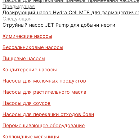
Насосы для нефтехимии
Примеры применения насосов 
Предыдущая
Дозирующий насос Hydra Cell МТ8 для фармацевтиче
Следующая
Струйный насос JET Pump для добычи нефти
Химические насосы
Бессальниковые насосы
Пищевые насосы
Кондитерские насосы
Насосы для молочных продуктов
Насосы для растительного масла
Насосы для соусов
Насосы для перекачки отходов боен
Перемешивающее оборудование
Коллоидные мельницы