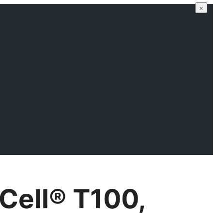
×
ell® Т100,