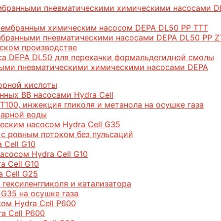
ембранными пневматическими химическими насосами D
мембранным химическим насосом DEPA DL50 РР ТТТ
мбранными пневматическими насосами DEPA DL50 PP Z
ском производстве
са DEPA DL50 для перекачки формальдегидной смолы
нными пневматическими химическими насосами DEPA
борной кислоты
ных ВВ насосами Hydra Cell
Т100, инжекция гликоля и метанола на осушке газа
варной воды
еским насосом Hydra Cell G35
 с ровным потоком без пульсаций
 Cell G10
асосом Hydra Cell G10
 Cell G10
 Cell G25
 гексиленгликоля и катализатора
G35 на осушке газа
м Hydra Cell P600
a Cell P600