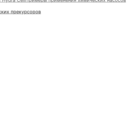
Hydra Cell
Примеры применения химических насосов
ских прекурсоров