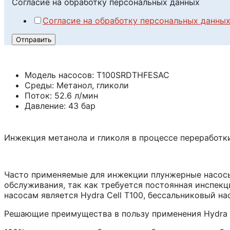
данных
Согласие на обработку персональных данных
обработку
Согласие на обработку персональных данны
Отправить
Модель насосов: T100SRDTHFESAC
Среды: Метанол, гликоли
Поток: 52.6 л/мин
Давление: 43 бар
Инжекция метанола и гликоля в процессе переработки
Часто применяемые для инжекции плунжерные насосы
обслуживания, так как требуется постоянная инспек
насосам является Hydra Cell Т100, бессальниковый н
Решающие преимущества в пользу применения Hydra C