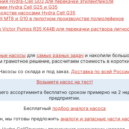
ия Hydra-Cell G03 для перекачки этиленгликоля
ми Hydra Cell G25 и G35
одстве насосами Hydra Cell G35
l МТ8 и G10 в пилотном производстве полиолефинов
Victor Pumps R35 K44B для перекачки раствора лигно
ные насосы
для
самых разных задач
и накопили больш
м грамотное решение, рассчитаем стоимость в коротк
Насосы со склада и под заказ.
Доставка по всей Росси
Возьмите насос на тест!
шего ассортимента бесплатно сроком примерно на 2 н
предприятии.
Бесплатный
подбор аналога насоса
н, мы готовы предложить
аналоги и запасные части на