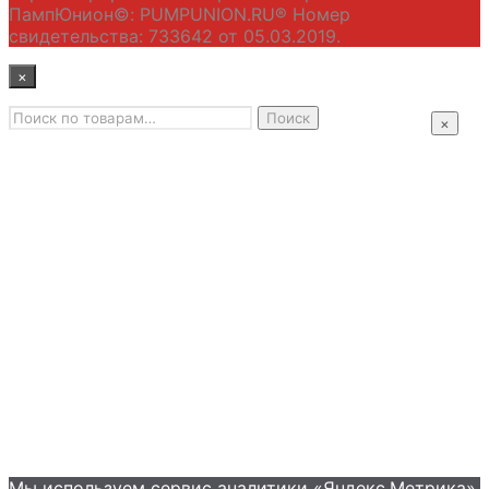
ПампЮнион©: PUMPUNION.RU® Номер
свидетельства: 733642 от 05.03.2019.
×
Искать:
Главная
Поиск
×
Промышленные насосы
Подбор оборудования
Примеры применения
Распродажа
Контакты
+7 (495) 585-09-65
Мы используем сервис аналитики «Яндекс.Метрика»,