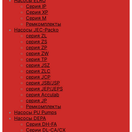
Насосы ELRO
Серия IP
Серия XP
Серия M
Ремкомплекты
Насосы JEC-Packo
серия ZL
серия ZS
серия ZP
серия ZW
серия TP
серия JSZ
серия ZLC
серия JCP
серия JSB/JSP
серия JEP/JEPS
серия Acculab
серия JP
Ремкомплекты
Насосы PU Pumps
Насосы DEPA
Серия DH-FA
Серии DL-CA/CX