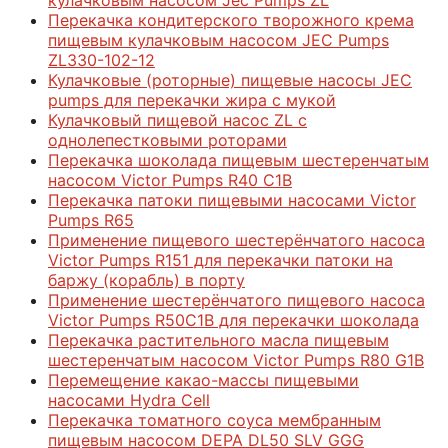
Перекачка кондитерского творожного крема
пищевым кулачковым насосом JEC Pumps
ZL330-102-12
Кулачковые (роторные) пищевые насосы JEC
pumps для перекачки жира с мукой
Кулачковый пищевой насос ZL с
однолепестковыми роторами
Перекачка шоколада пищевым шестеренчатым
насосом Victor Pumps R40 С1В
Перекачка патоки пищевыми насосами Victor
Pumps R65
Применение пищевого шестерёнчатого насоса
Victor Pumps R151 для перекачки патоки на
баржу (корабль) в порту
Применение шестерёнчатого пищевого насоса
Victor Pumps R50C1B для перекачки шоколада
Перекачка растительного масла пищевым
шестеренчатым насосом Victor Pumps R80 G1В
Перемещение какао-массы пищевыми
насосами Hydra Cell
Перекачка томатного соуса мембранным
пищевым насосом DEPA DL50 SLV GGG