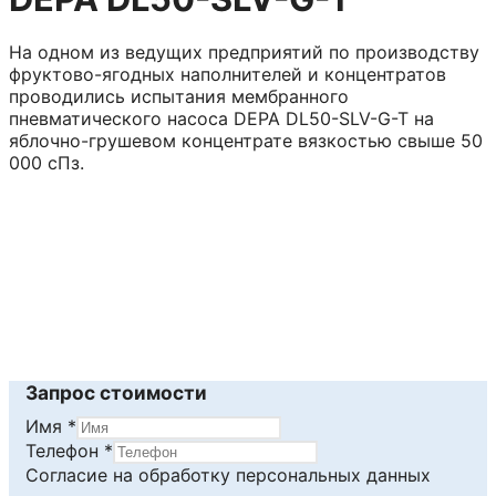
На одном из ведущих предприятий по производству
фруктово-ягодных наполнителей и концентратов
проводились испытания мембранного
пневматического насоса DEPA DL50-SLV-G-T на
яблочно-грушевом концентрате вязкостью свыше 50
000 сПз.
Читать далее
Запрос стоимости
Имя
*
данных
Телефон
*
обработку
Согласие на обработку персональных данных
Согласие