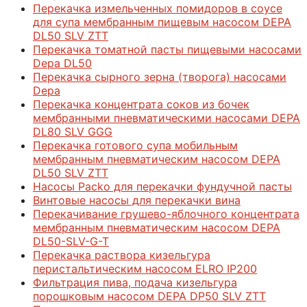
Перекачка измельченных помидоров в соусе
для супа мембранным пищевым насосом DEPA
DL50 SLV ZTT
Перекачка томатной пасты пищевыми насосами
Depa DL50
Перекачка сырного зерна (творога) насосами
Depa
Перекачка концентрата соков из бочек
мембранными пневматическими насосами DEPA
DL80 SLV GGG
Перекачка готового супа мобильным
мембранным пневматическим насосом DEPA
DL50 SLV ZTT
Насосы Packo для перекачки фундучной пасты
Винтовые насосы для перекачки вина
Перекачивание грушево-яблочного концентрата
мембранным пневматическим насосом DEPA
DL50-SLV-G-T
Перекачка раствора кизельгура
перистальтическим насосом ELRO IP200
Фильтрация пива, подача кизельгура
порошковым насосом DEPA DР50 SLV ZTT