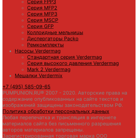
Серия FPP3
Серия МFP2
Серия МFP3
Серия MSCP
Серия GFP
Коллоидные мельницы
Диспергаторы Packo
Ремкомплекты
Насосы Verdermag
Стандартная серия Verdermag
Серия высокого давления Verdermag
Mark 2 Verdermag
Мешалки Verdermix
+7 (495) 585-09-65
PUMPUNION.RU® 2007 - 2020. Авторские права на
содержание опубликованных на сайте текстов и
изображений защищены законодательством РФ.
Политика обработки персональных данных
Любая перепечатка и трансляция в интернете
материалов сайта без письменного разрешения
авторов материалов запрещены.
Зарегистрированная торговая марка ООО