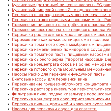
Кулачковые (роторные) пищевые насосы JEC pum
Кулачковый пищевой насос ZL с однолепестков
Перекачка шоколада пищевым шестеренчатым на
Перекачка патоки пищевыми насосами Victor Pu
Применение пищевого шестерёнчатого насоса Vict
Применение шестерёнчатого пищевого насоса Vi
Перекачка растительного масла пищевым шестер
Перемещение какао-массы пищевыми насосами H
Перекачка томатного соуса мембранным пищев
Перекачка измельченных помидоров в соусе дл
Перекачка томатной пасты пищевыми насосами 
Перекачка сырного зерна (творога) насосами De
Перекачка концентрата соков из бочек мембра
Перекачка готового супа мобильным мембранны
Насосы Packo для перекачки фундучной пасты
Винтовые насосы для перекачки вина
Перекачивание грушево-яблочного концентрата
Перекачка раствора кизельгура перистальтичес
Фильтрация пива, подача кизельгура порошковы
Перекачка концентрата сока перистальтическим
Перекачка пивных дрожжей и квасного сусла м
Насосы для перекачки соуса для спагетти