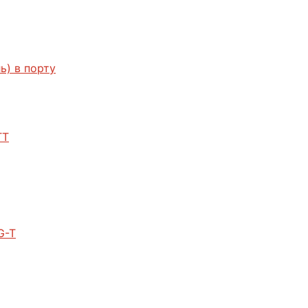
ь) в порту
TT
G-T