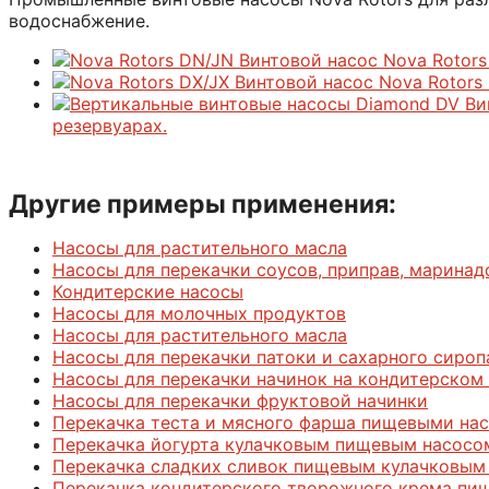
водоснабжение.
Винтовой насос Nova Rotor
Винтовой насос Nova Rotors
Ви
резервуарах.
Другие примеры применения:
Насосы для растительного масла
Насосы для перекачки соусов, приправ, марина
Кондитерские насосы
Насосы для молочных продуктов
Насосы для растительного масла
Насосы для перекачки патоки и сахарного сироп
Насосы для перекачки начинок на кондитерском
Насосы для перекачки фруктовой начинки
Перекачка теста и мясного фарша пищевыми на
Перекачка йогурта кулачковым пищевым насосо
Перекачка сладких сливок пищевым кулачковым
Перекачка кондитерского творожного крема пи