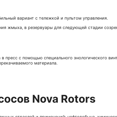
ильный вариант с тележкой и пультом управления.
ания жмыха, в резервуары для следующей стадии созре
в пресс с помощью специального энологического винто
ерекачиваемого материала.
сосов Nova Rotors
личных отраслей и применений: нефтедобыча, химичес