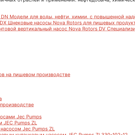
s DN
Модели для воды, нефти, химии, с повышенной на
 DX
Шнековые насосы Nova Rotors для пищевых продукт
нтовой вертикальный насос Nova Rotors DV
Специализи
дов на пищевом производстве
а
 производстве
сосами Jec Pumps
м JEC Pumps ZL
 насосом Jec Pumps ZL
щевым кулачковым насосом JEC Pumps ZL330-102-12