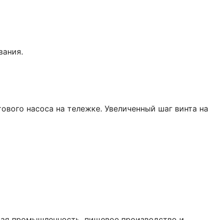
вания.
вого насоса на тележке. Увеличенный шаг винта на
кая промышленность, пищевое производство и