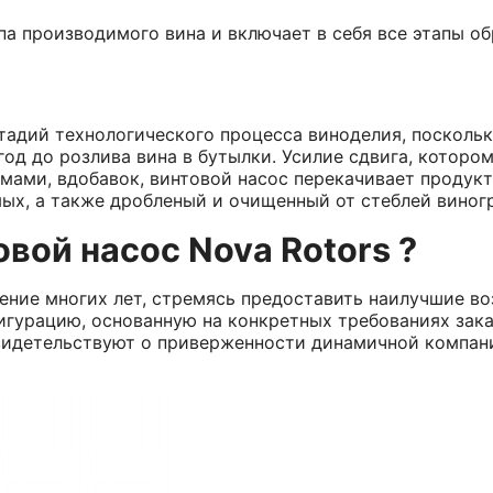
па производимого вина и включает в себя все этапы о
тадий технологического процесса виноделия, посколь
год до розлива вина в бутылки. Усилие сдвига, которо
мами, вдобавок, винтовой насос перекачивает продукт
ых, а также дробленый и очищенный от стеблей виногр
вой насос Nova Rotors ?
чение многих лет, стремясь предоставить наилучшие в
игурацию, основанную на конкретных требованиях зака
свидетельствуют о приверженности динамичной компан