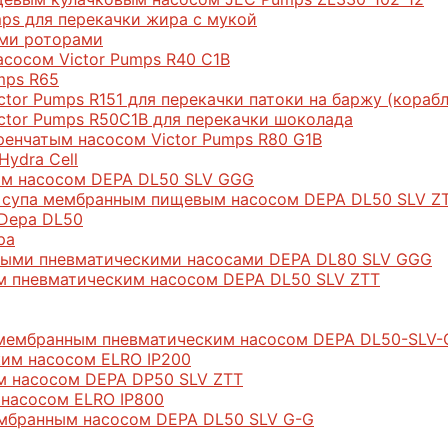
ps для перекачки жира с мукой
ыми роторами
сосом Victor Pumps R40 С1В
mps R65
or Pumps R151 для перекачки патоки на баржу (корабл
ctor Pumps R50C1B для перекачки шоколада
енчатым насосом Victor Pumps R80 G1В
ydra Cell
ым насосом DEPA DL50 SLV GGG
я супа мембранным пищевым насосом DEPA DL50 SLV Z
Depa DL50
pa
нными пневматическими насосами DEPA DL80 SLV GGG
м пневматическим насосом DEPA DL50 SLV ZTT
 мембранным пневматическим насосом DEPA DL50-SLV-
ким насосом ELRO IP200
м насосом DEPA DР50 SLV ZTT
 насосом ELRO IP800
ембранным насосом DEPA DL50 SLV G-G