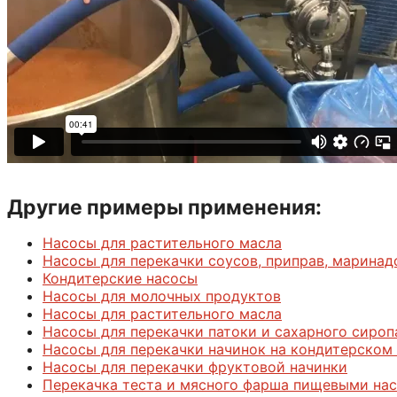
Другие примеры применения:
Насосы для растительного масла
Насосы для перекачки соусов, приправ, марина
Кондитерские насосы
Насосы для молочных продуктов
Насосы для растительного масла
Насосы для перекачки патоки и сахарного сироп
Насосы для перекачки начинок на кондитерском
Насосы для перекачки фруктовой начинки
Перекачка теста и мясного фарша пищевыми на