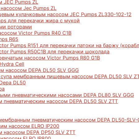
м JEC Pumps ZL
 насосом Jec Pumps ZL
щевым кулачковым насосом JEC Pumps ZL330-102-12
ps для перекачки жира с мукой
ыми роторами
сосом Victor Pumps R40 С1В
mps R65
or Pumps R151 для перекачки патоки на баржу (корабл
ctor Pumps R50C1B для перекачки шоколада
енчатым насосом Victor Pumps R80 G1В
ydra Cell
ым насосом DEPA DL50 SLV GGG
я супа мембранным пищевым насосом DEPA DL50 SLV Z
Depa DL50
pa
нными пневматическими насосами DEPA DL80 SLV GGG
м пневматическим насосом DEPA DL50 SLV ZTT
 мембранным пневматическим насосом DEPA DL50-SLV-
ким насосом ELRO IP200
м насосом DEPA DР50 SLV ZTT
 насосом ELRO IP800