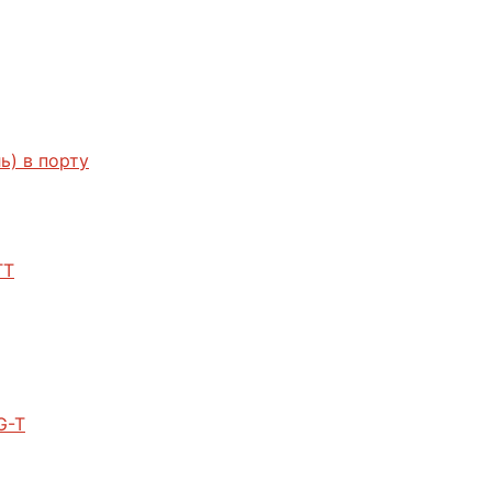
ь) в порту
TT
G-T