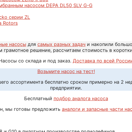
ембранным насосом DEPA DL50 SLV G-G
cko серии ZL
 Rotors
ные насосы
для
самых разных задач
и накопили больш
м грамотное решение, рассчитаем стоимость в коротк
Насосы со склада и под заказ.
Доставка по всей Росси
Возьмите насос на тест!
шего ассортимента бесплатно сроком примерно на 2 н
предприятии.
Бесплатный
подбор аналога насоса
н, мы готовы предложить
аналоги и запасные части на
8 и G10 в пилотном производстве полиолефинов