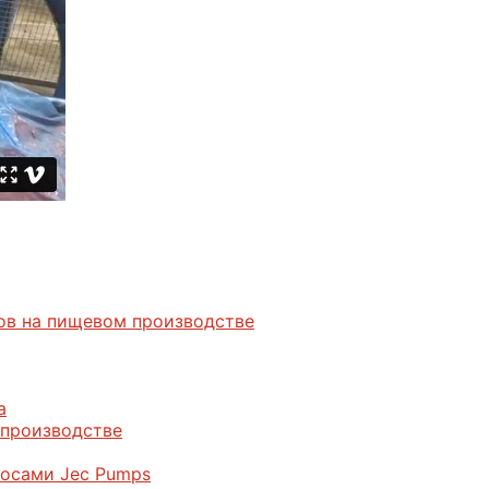
дов на пищевом производстве
а
 производстве
сосами Jec Pumps