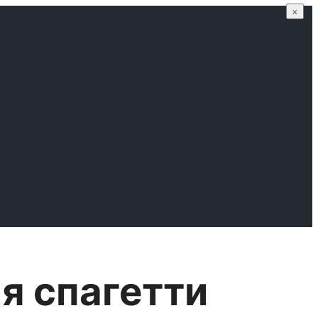
×
я спагетти