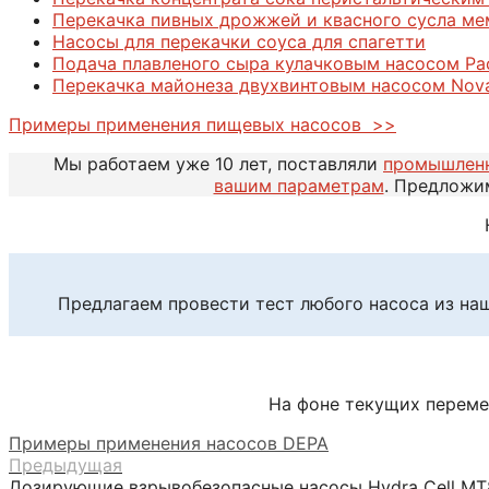
Перекачка пивных дрожжей и квасного сусла м
Насосы для перекачки соуса для спагетти
Подача плавленого сыра кулачковым насосом Pa
Перекачка майонеза двухвинтовым насосом Nova
Примеры применения пищевых насосов >>
Мы работаем уже 10 лет, поставляли
промышлен
вашим параметрам
. Предложи
Предлагаем провести тест любого насоса из на
На фоне текущих переме
Примеры применения насосов DEPA
Предыдущая
Дозирующие взрывобезопасные насосы Hydra Cell МТ