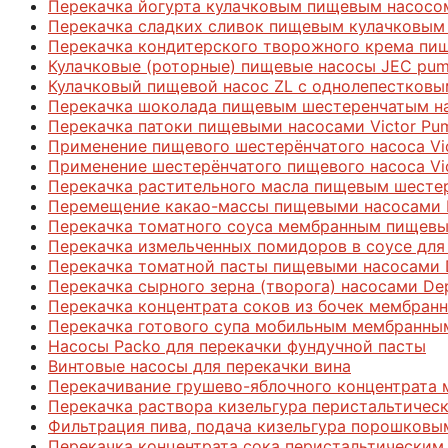
Перекачка йогурта кулачковым пищевым насосо
Перекачка сладких сливок пищевым кулачковым
Перекачка кондитерского творожного крема пи
Кулачковые (роторные) пищевые насосы JEC pum
Кулачковый пищевой насос ZL с однолепестков
Перекачка шоколада пищевым шестеренчатым на
Перекачка патоки пищевыми насосами Victor Pu
Применение пищевого шестерёнчатого насоса Vict
Применение шестерёнчатого пищевого насоса Vi
Перекачка растительного масла пищевым шестер
Перемещение какао-массы пищевыми насосами H
Перекачка томатного соуса мембранным пищев
Перекачка измельченных помидоров в соусе дл
Перекачка томатной пасты пищевыми насосами 
Перекачка сырного зерна (творога) насосами De
Перекачка концентрата соков из бочек мембра
Перекачка готового супа мобильным мембранны
Насосы Packo для перекачки фундучной пасты
Винтовые насосы для перекачки вина
Перекачивание грушево-яблочного концентрата
Перекачка раствора кизельгура перистальтичес
Фильтрация пива, подача кизельгура порошковы
Перекачка концентрата сока перистальтическим