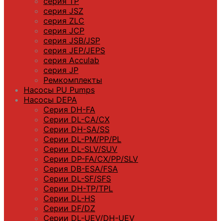
серия TP
серия JSZ
серия ZLC
серия JCP
серия JSB/JSP
серия JEP/JEPS
серия Acculab
серия JP
Ремкомплекты
Насосы PU Pumps
Насосы DEPA
Серия DH-FA
Серии DL-CA/CX
Серии DH-SA/SS
Серии DL-PM/РР/PL
Серии DL-SLV/SUV
Серии DP-FA/CX/PP/SLV
Серия DB-ЕSA/FSA
Серии DL-SF/SFS
Серии DН-ТP/ТPL
Серии DL-HS
Серии DF/DZ
Серии DL-UEV/DH-UEV