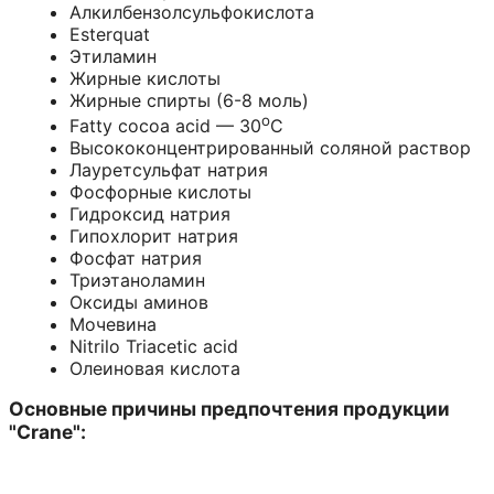
Алкилбензолсульфокислота
Esterquat
Этиламин
Жирные кислоты
Жирные спирты (6-8 моль)
o
Fatty cocoa acid — 30
C
Высококонцентрированный соляной раствор
Лауретсульфат натрия
Фосфорные кислоты
Гидроксид натрия
Гипохлорит натрия
Фосфат натрия
Триэтаноламин
Оксиды аминов
Мочевина
Nitrilo Triacetic acid
Олеиновая кислота
Основные причины предпочтения продукции
"Crane":