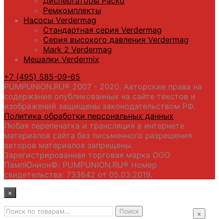
Диспергаторы Packo
Ремкомплекты
Насосы Verdermag
Стандартная серия Verdermag
Серия высокого давления Verdermag
Mark 2 Verdermag
Мешалки Verdermix
+7 (495) 585-09-65
PUMPUNION.RU® 2007 - 2020. Авторские права на
содержание опубликованных на сайте текстов и
изображений защищены законодательством РФ.
Политика обработки персональных данных
Любая перепечатка и трансляция в интернете
материалов сайта без письменного разрешения
авторов материалов запрещены.
Зарегистрированная торговая марка ООО
ПампЮнион©: PUMPUNION.RU® Номер
свидетельства: 733642 от 05.03.2019.
×
Искать:
Главная
Поиск
×