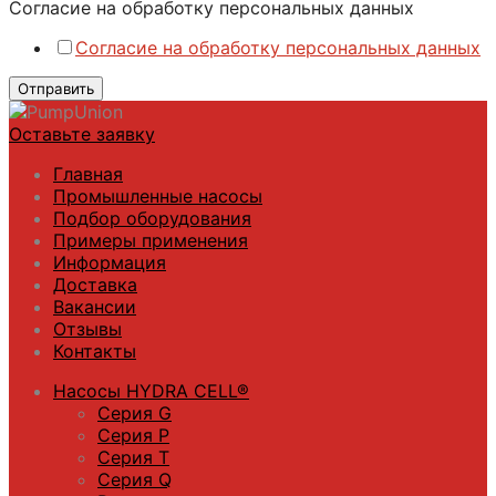
Согласие
Согласие на обработку персональных данных
Телефон
Согласие на обработку персональных данных
на
Отправить
Оставьте заявку
Главная
Промышленные насосы
Подбор оборудования
Примеры применения
Информация
Доставка
Вакансии
Отзывы
Контакты
Насосы HYDRA CELL®
Серия G
Серия P
Серия T
Серия Q