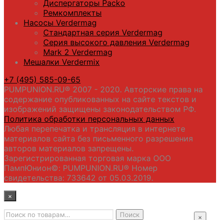
Диспергаторы Packo
Ремкомплекты
Насосы Verdermag
Стандартная серия Verdermag
Серия высокого давления Verdermag
Mark 2 Verdermag
Мешалки Verdermix
+7 (495) 585-09-65
PUMPUNION.RU® 2007 - 2020. Авторские права на
содержание опубликованных на сайте текстов и
изображений защищены законодательством РФ.
Политика обработки персональных данных
Любая перепечатка и трансляция в интернете
материалов сайта без письменного разрешения
авторов материалов запрещены.
Зарегистрированная торговая марка ООО
ПампЮнион©: PUMPUNION.RU® Номер
свидетельства: 733642 от 05.03.2019.
×
Искать:
Главная
Поиск
×