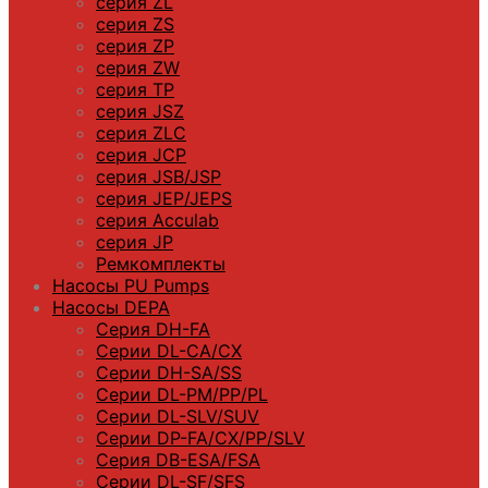
серия ZL
серия ZS
серия ZP
серия ZW
серия TP
серия JSZ
серия ZLC
серия JCP
серия JSB/JSP
серия JEP/JEPS
серия Acculab
серия JP
Ремкомплекты
Насосы PU Pumps
Насосы DEPA
Серия DH-FA
Серии DL-CA/CX
Серии DH-SA/SS
Серии DL-PM/РР/PL
Серии DL-SLV/SUV
Серии DP-FA/CX/PP/SLV
Серия DB-ЕSA/FSA
Серии DL-SF/SFS