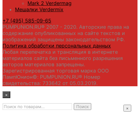
Mark 2 Verdermag
Мешалки Verdermix
+7 (495) 585-09-65
PUMPUNION.RU® 2007 - 2020. Авторские права на
содержание опубликованных на сайте текстов и
изображений защищены законодательством РФ.
Политика обработки персональных данных
Любая перепечатка и трансляция в интернете
материалов сайта без письменного разрешения
авторов материалов запрещены.
Зарегистрированная торговая марка ООО
ПампЮнион©: PUMPUNION.RU® Номер
свидетельства: 733642 от 05.03.2019.
×
Искать:
Главная
Поиск
×
Промышленные насосы
Подбор оборудования
Примеры применения
Распродажа
Контакты