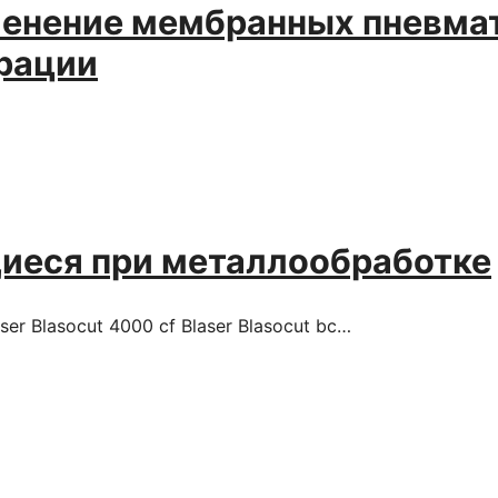
нение мембранных пневмат
трации
иеся при металлообработке
er Blasocut 4000 cf Blaser Blasocut bc…