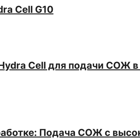
a Cell G10
ydra Cell для подачи СОЖ 
работке: Подача СОЖ с выс