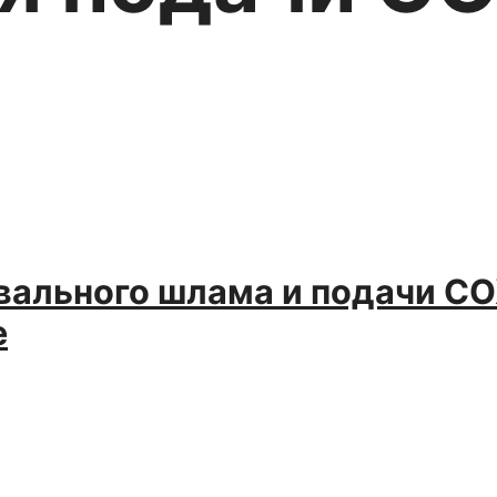
вального шлама и подачи С
е