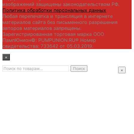
изображений защищены законодательством РФ.
Политика обработки персональных данных
Любая перепечатка и трансляция в интернете
материалов сайта без письменного разрешения
авторов материалов запрещены.
Зарегистрированная торговая марка ООО
ПампЮнион©: PUMPUNION.RU® Номер
свидетельства: 733642 от 05.03.2019.
×
Искать:
Главная
Поиск
×
Промышленные насосы
Подбор оборудования
Примеры применения
Распродажа
Контакты
+7 (495) 585-09-65