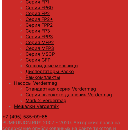
Серия FP1
Серия FP60
Серия FP2
Серия FP2+
Серия FPP2
Серия FP3
Серия FPP3
Серия МFP2
Серия МFP3
Серия MSCP
Серия GFP
Коллоидные мельницы
Диспергаторы Packo
Ремкомплекты
Насосы Verdermag
Стандартная серия Verdermag
Серия высокого давления Verdermag
Mark 2 Verdermag
Мешалки Verdermix
+7 (495) 585-09-65
PUMPUNION.RU® 2007 - 2020. Авторские права на
содержание опубликованных на сайте текстов и