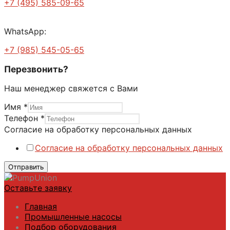
+7 (495) 585-09-65
WhatsApp:
+7 (985) 545-05-65
Перезвонить?
Наш менеджер свяжется с Вами
Имя
*
Согласие
Телефон
*
персональных
Согласие на обработку персональных данных
данных
Согласие на обработку персональных данных
Отправить
Оставьте заявку
Главная
Промышленные насосы
Подбор оборудования