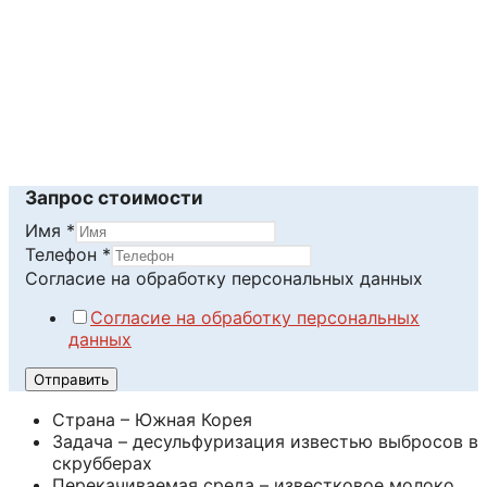
Читать далее
Запрос стоимости
Имя
*
обработку
Телефон
*
Согласие
Согласие на обработку персональных данных
данных
Согласие на обработку персональных
данных
Отправить
Страна – Южная Корея
Задача – десульфуризация известью выбросов в
скрубберах
Перекачиваемая среда – известковое молоко,