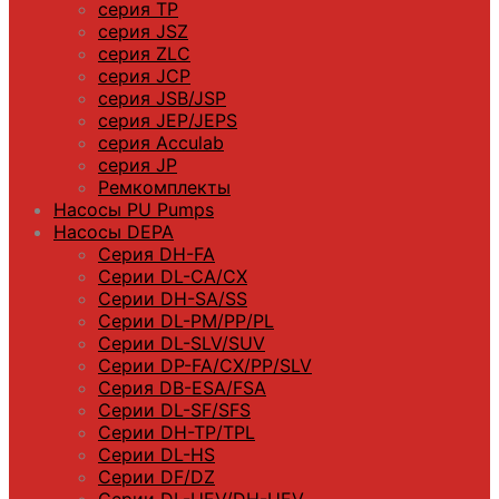
серия TP
серия JSZ
серия ZLC
серия JCP
серия JSB/JSP
серия JEP/JEPS
серия Acculab
серия JP
Ремкомплекты
Насосы PU Pumps
Насосы DEPA
Серия DH-FA
Серии DL-CA/CX
Серии DH-SA/SS
Серии DL-PM/РР/PL
Серии DL-SLV/SUV
Серии DP-FA/CX/PP/SLV
Серия DB-ЕSA/FSA
Серии DL-SF/SFS
Серии DН-ТP/ТPL
Серии DL-HS
Серии DF/DZ
Серии DL-UEV/DH-UEV