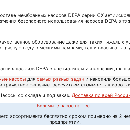
оставе мембранных насосов DEPA серии СХ антиискрящи
гчения безопасного использования насосов DEPA в тя
ачественное оборудование даже для таких тяжелых усл
в грязную воду с мелкими камнями, так и всасывать э
ранных насосов DEPA в специальном исполнении для 
ные насосы
для
самых разных задач
и накопили больш
м грамотное решение, рассчитаем стоимость в коротк
Насосы со склада и под заказ.
Доставка по всей Росси
Возьмите насос на тест!
шего ассортимента бесплатно сроком примерно на 2 н
предприятии.