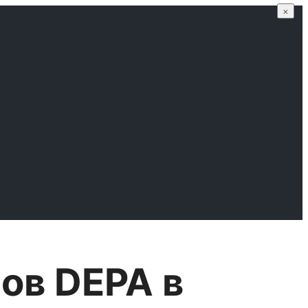
×
ов DEPA в