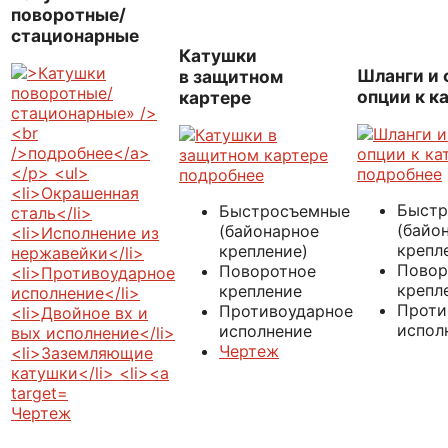
поворотные/
стационарные
Катушки
Шланги и 
в защитном
опции к к
картере
подробнее
подробнее
Быстр
Быстросъемные
(байо
(байонарное
крепл
крепление)
Повор
Поворотное
крепл
крепление
Проти
Противоударное
испол
исполнение
Чертеж
Чертеж