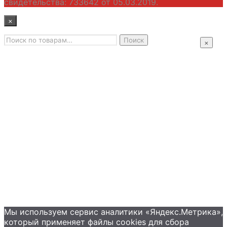
свидетельства: 733642 от 05.03.2019.
×
Искать:
Главная
Поиск
×
Промышленные насосы
Подбор оборудования
Примеры применения
Распродажа
Контакты
+7 (495) 585-09-65
Мы используем сервис аналитики «Яндекс.Метрика»,
который применяет файлы сookies для сбора