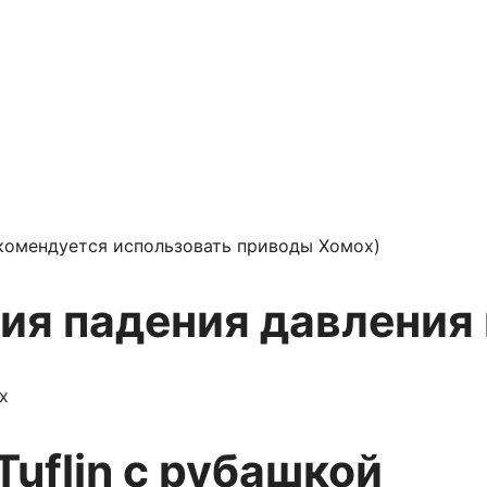
комендуется использовать приводы Хомох)
ия падения давления
uflin с рубашкой