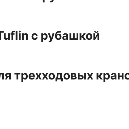
uflin с рубашкой
я трехходовых кранов