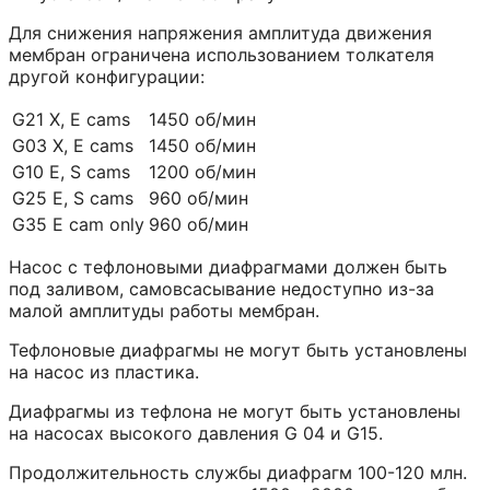
Для снижения напряжения амплитуда движения
мембран ограничена использованием толкателя
другой конфигурации:
G21 X, E cams
1450 об/мин
G03 X, E cams
1450 об/мин
G10 E, S cams
1200 об/мин
G25 E, S cams
960 об/мин
G35 E cam only
960 об/мин
Насос с тефлоновыми диафрагмами должен быть
под заливом, самовсасывание недоступно из-за
малой амплитуды работы мембран.
Тефлоновые диафрагмы не могут быть установлены
на насос из пластика.
Диафрагмы из тефлона не могут быть установлены
на насосах высокого давления G 04 и G15.
Продолжительность службы диафрагм 100-120 млн.