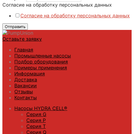
обработку
Согласие на обработку персональных данных
персональных
Согласие на обработку персональных данных
Имя
Отправить
Оставьте заявку
Главная
Промышленные насосы
Подбор оборудования
Примеры применения
Информация
Доставка
Вакансии
Отзывы
Контакты
Насосы HYDRA CELL®
Серия G
Серия P
Серия T
Серия Q