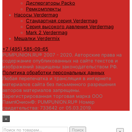
Диспергаторы Packo
Ремкомплекты
Насосы Verdermag
Стандартная серия Verdermag
Серия высокого давления Verdermag
Mark 2 Verdermag
Мешалки Verdermix
+7 (495) 585-09-65
PUMPUNION.RU® 2007 - 2020. Авторские права на
содержание опубликованных на сайте текстов и
изображений защищены законодательством РФ.
Политика обработки персональных данных
Любая перепечатка и трансляция в интернете
материалов сайта без письменного разрешения
авторов материалов запрещены.
Зарегистрированная торговая марка ООО
ПампЮнион©: PUMPUNION.RU® Номер
свидетельства: 733642 от 05.03.2019.
×
Искать:
Главная
Поиск
×