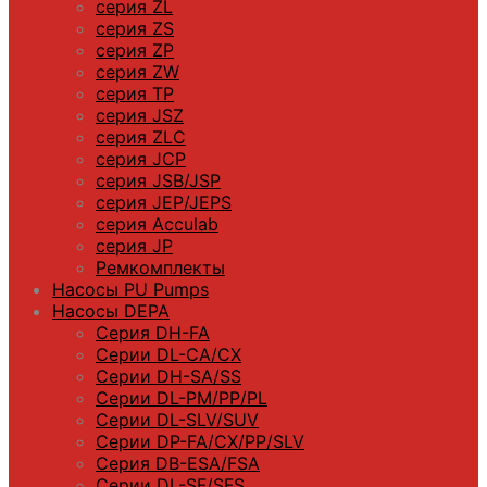
серия ZL
серия ZS
серия ZP
серия ZW
серия TP
серия JSZ
серия ZLC
серия JCP
серия JSB/JSP
серия JEP/JEPS
серия Acculab
серия JP
Ремкомплекты
Насосы PU Pumps
Насосы DEPA
Серия DH-FA
Серии DL-CA/CX
Серии DH-SA/SS
Серии DL-PM/РР/PL
Серии DL-SLV/SUV
Серии DP-FA/CX/PP/SLV
Серия DB-ЕSA/FSA
Серии DL-SF/SFS