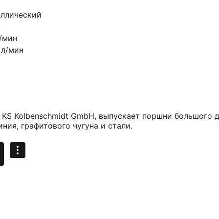
аллический
б/мин
 л/мин
S Kolbenschmidt GmbH, выпускает поршни большого ди
ия, графитового чугуна и стали.