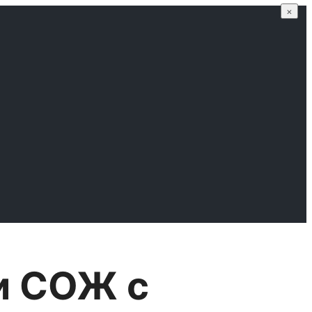
×
чи СОЖ с