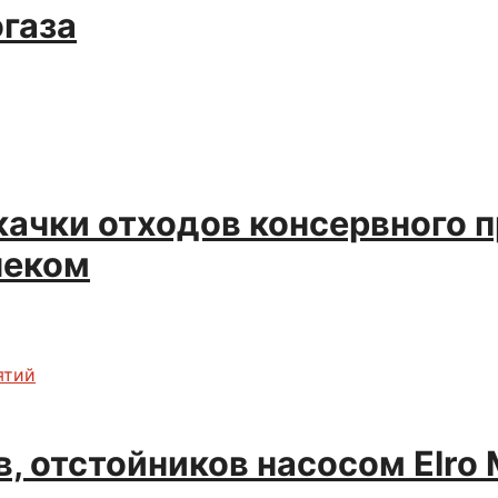
газа
качки отходов консервного 
неком
ятий
в, отстойников насосом Elro