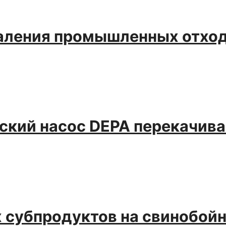
аления промышленных отход
кий насос DEPA перекачивае
 субпродуктов на свинобой