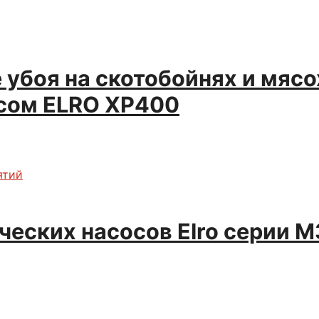
 убоя на скотобойнях и мяс
сом ELRO XP400
ятий
еских насосов Elro серии М