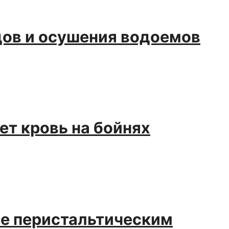
ов и осушения водоемов
т кровь на бойнях
не перистальтическим