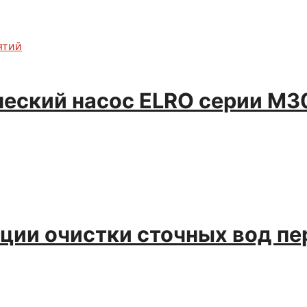
ятий
еский насос ELRO серии М3
нции очистки сточных вод п