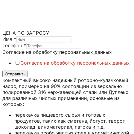
Насосы JEC-Packo
Насосы JEC-Packo серия ZLC
Категория:
Кулачковые насосы
ЦЕНА ПО ЗАПРОСУ
Имя
*
Телефон
*
Телефон
Согласие на обработку персональных данных
Согласие
Согласие на обработку персональных данных
персональных
Отправить
Компактный высоко надежный роторно-кулачковый
насос, примерно на 90% состоящий из зеркально
полированной 316 нержавеющей стали или Дуплекс
для различных чистых применений, основные из
которых:
перекачка пищевого сырья и готовых
продуктов, таких как сметана, йогурт, творог,
шоколад, виноматериал, патока и т.д.
перекачка особо чистых сред в косметической