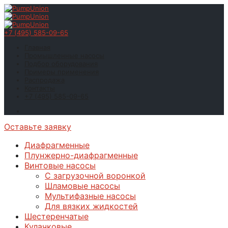
+7 (495) 585-09-65
Главная
Промышленные насосы
Подбор оборудования
Примеры применения
Распродажа
Контакты
+7 (495) 585-09-65
Оставьте заявку
Диафрагменные
Плунжерно-диафрагменные
Винтовые насосы
С загрузочной воронкой
Шламовые насосы
Мультифазные насосы
Для вязких жидкостей
Шестеренчатые
Кулачковые