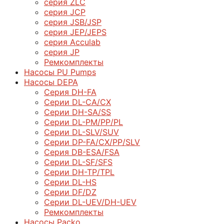
серия ZLC
серия JCP
серия JSB/JSP
серия JEP/JEPS
серия Acculab
серия JP
Ремкомплекты
Насосы PU Pumps
Насосы DEPA
Серия DH-FA
Серии DL-CA/CX
Серии DH-SA/SS
Серии DL-PM/РР/PL
Серии DL-SLV/SUV
Серии DP-FA/CX/PP/SLV
Серия DB-ЕSA/FSA
Серии DL-SF/SFS
Серии DН-ТP/ТPL
Серии DL-HS
Серии DF/DZ
Серии DL-UEV/DH-UEV
Ремкомплекты
Насосы Packo