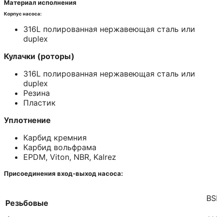
Материал исполнения
Корпус насоса:
316L полированная нержавеющая сталь или
duplex
Кулачки (роторы)
316L полированная нержавеющая сталь или
duplex
Резина
Пластик
Уплотнение
Карбид кремния
Карбид вольфрама
EPDM, Viton, NBR, Kalrez
Присоединения вход-выход насоса:
BS
Резьбовые