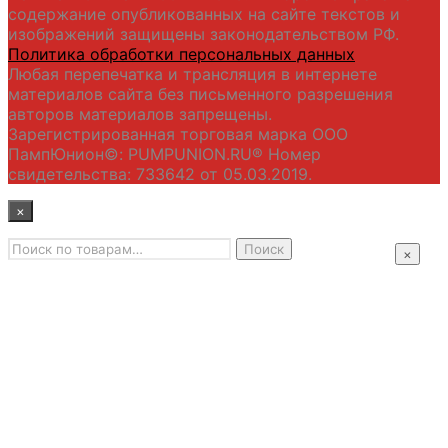
содержание опубликованных на сайте текстов и
изображений защищены законодательством РФ.
Политика обработки персональных данных
Любая перепечатка и трансляция в интернете
материалов сайта без письменного разрешения
авторов материалов запрещены.
Зарегистрированная торговая марка ООО
ПампЮнион©: PUMPUNION.RU® Номер
свидетельства: 733642 от 05.03.2019.
×
Искать:
Главная
Поиск
×
Промышленные насосы
Подбор оборудования
Примеры применения
Распродажа
Контакты
+7 (495) 585-09-65