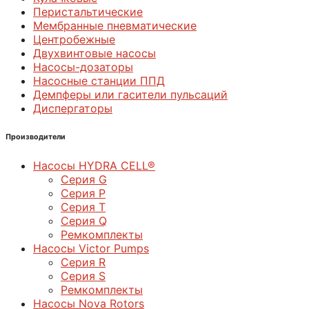
Перистальтические
Мембранные пневматические
Центробежные
Двухвинтовые насосы
Насосы-дозаторы
Насосные станции ППД
Демпферы или гасители пульсаций
Диспергаторы
Производители
Насосы HYDRA CELL®
Серия G
Серия P
Серия T
Серия Q
Ремкомплекты
Насосы Victor Pumps
Серия R
Серия S
Ремкомплекты
Насосы Nova Rotors