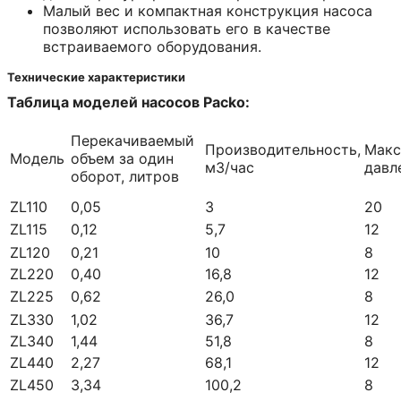
Малый вес и компактная конструкция насоса
позволяют использовать его в качестве
встраиваемого оборудования.
Технические характеристики
Таблица моделей насосов
Packo
:
Перекачиваемый
Производительность,
Макс
Модель
объем за один
м3/час
давл
оборот, литров
ZL110
0,05
3
20
ZL115
0,12
5,7
12
ZL120
0,21
10
8
ZL220
0,40
16,8
12
ZL225
0,62
26,0
8
ZL330
1,02
36,7
12
ZL340
1,44
51,8
8
ZL440
2,27
68,1
12
ZL450
3,34
100,2
8