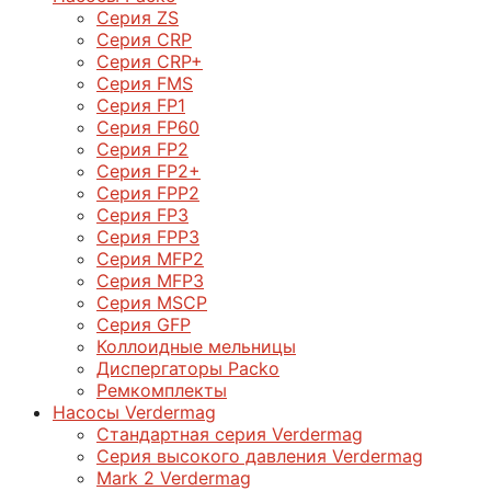
Серия ZS
Серия CRP
Серия CRP+
Серия FMS
Серия FP1
Серия FP60
Серия FP2
Серия FP2+
Серия FPP2
Серия FP3
Серия FPP3
Серия МFP2
Серия МFP3
Серия MSCP
Серия GFP
Коллоидные мельницы
Диспергаторы Packo
Ремкомплекты
Насосы Verdermag
Стандартная серия Verdermag
Серия высокого давления Verdermag
Mark 2 Verdermag