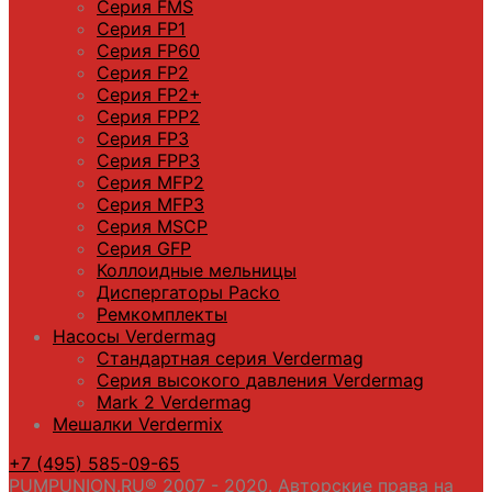
Серия FMS
Серия FP1
Серия FP60
Серия FP2
Серия FP2+
Серия FPP2
Серия FP3
Серия FPP3
Серия МFP2
Серия МFP3
Серия MSCP
Серия GFP
Коллоидные мельницы
Диспергаторы Packo
Ремкомплекты
Насосы Verdermag
Стандартная серия Verdermag
Серия высокого давления Verdermag
Mark 2 Verdermag
Мешалки Verdermix
+7 (495) 585-09-65
PUMPUNION.RU® 2007 - 2020. Авторские права на