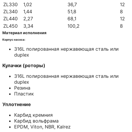
ZL330
1,02
36,7
12
ZL340
1,44
51,8
8
ZL440
2,27
68,1
12
ZL450
3,34
100,2
8
Материал исполнения
Корпус насоса:
316L полированная нержавеющая сталь или
duplex
Кулачки (роторы)
316L полированная нержавеющая сталь или
duplex
Резина
Пластик
Уплотнение
Карбид кремния
Карбид вольфрама
EPDM, Viton, NBR, Kalrez