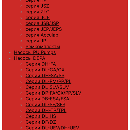
серия JSZ
серия ZLC
серия JCP
серия JSB/JSP
серия JEP/JEPS
серия Acculab
серия JP
Ремкомплекты
Насосы PU Pumps
Насосы DEPA
Серия DH-FA
Серии DL-CA/CX
Серии DH-SA/SS
Серии DL-PM/РР/PL
Серии DL-SLV/SUV
Серии DP-FA/CX/PP/SLV
Серия DB-ЕSA/FSA
Серии DL-SF/SFS
Серии DН-ТP/ТPL
Серии DL-HS
Серии DF/DZ
Серии DL-UEV/DH-UEV