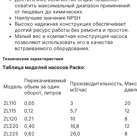
охватить максимальный диапазон применений
от пищевых до химических
Наилучшее значение NPSH
Высоко надежная конструкция обеспечивает
долгий ресурс работы без ремонта и простоя.
Малый вес и компактная конструкция насоса
позволяют использовать его в качестве
встраиваемого оборудования.
Технические характеристики
Таблица моделей насосов
Packo
:
Перекачиваемый
Производительность,
Макс
Модель
объем за один
м3/час
давл
оборот, литров
ZL110
0,05
3
20
ZL115
0,12
5,7
12
ZL120
0,21
10
8
ZL220
0,40
16,8
12
ZL225
0,62
26,0
8