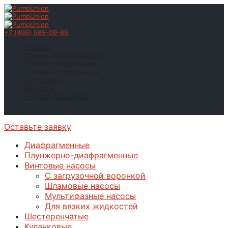
+7 (495) 585-09-65
Главная
Промышленные насосы
Подбор оборудования
Примеры применения
Распродажа
Контакты
+7 (495) 585-09-65
Оставьте заявку
Диафрагменные
Плунжерно-диафрагменные
Винтовые насосы
С загрузочной воронкой
Шламовые насосы
Мультифазные насосы
Для вязких жидкостей
Шестеренчатые
Кулачковые