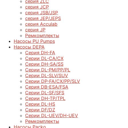
серия ZLC
серия JCP
серия JSB/JSP
серия JEP/JEPS
серия Acculab
серия JP
Ремкомплекты
Насосы PU Pumps
Насосы DEPA
Серия DH-FA
Серии DL-CA/CX
Серии DH-SA/SS
Серии DL-PM/РР/PL
Серии DL-SLV/SUV
Серии DP-FA/CX/PP/SLV
Серия DB-ЕSA/FSA
Серии DL-SF/SFS
Серии DН-ТP/ТPL
Серии DL-HS
Серии DF/DZ
Серии DL-UEV/DH-UEV
Ремкомплекты
Насосы Packo