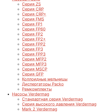
Серия ZS
Серия CRP
Серия CRP+
Серия FMS
Серия FP1
Серия FP60
Серия FP2
Серия FP2+
Серия FPP2
Серия FP3
Серия FPP3
Серия МFP2
Серия МFP3
Серия MSCP
Серия GFP
Коллоидные мельницы
Диспергаторы Packo
Ремкомплекты
Насосы Verdermag
Стандартная серия Verdermag
Серия высокого давления Verdermag
Mark 2 Verdermag