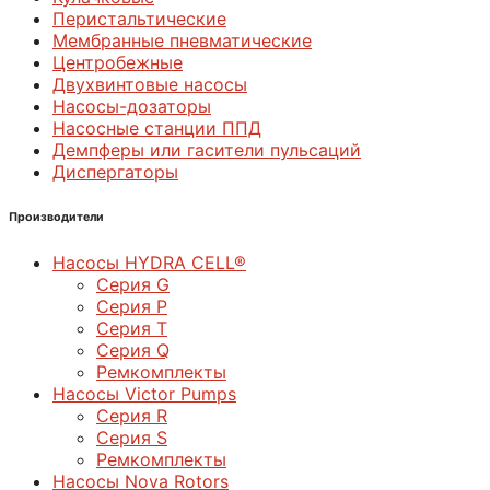
Перистальтические
Мембранные пневматические
Центробежные
Двухвинтовые насосы
Насосы-дозаторы
Насосные станции ППД
Демпферы или гасители пульсаций
Диспергаторы
Производители
Насосы HYDRA CELL®
Серия G
Серия P
Серия T
Серия Q
Ремкомплекты
Насосы Victor Pumps
Серия R
Серия S
Ремкомплекты
Насосы Nova Rotors