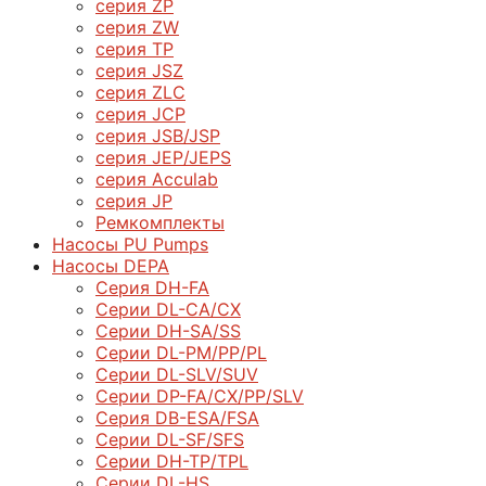
серия ZP
серия ZW
серия TP
серия JSZ
серия ZLC
серия JCP
серия JSB/JSP
серия JEP/JEPS
серия Acculab
серия JP
Ремкомплекты
Насосы PU Pumps
Насосы DEPA
Серия DH-FA
Серии DL-CA/CX
Серии DH-SA/SS
Серии DL-PM/РР/PL
Серии DL-SLV/SUV
Серии DP-FA/CX/PP/SLV
Серия DB-ЕSA/FSA
Серии DL-SF/SFS
Серии DН-ТP/ТPL
Серии DL-HS