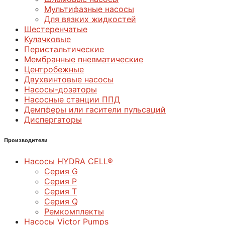
Мультифазные насосы
Для вязких жидкостей
Шестеренчатые
Кулачковые
Перистальтические
Мембранные пневматические
Центробежные
Двухвинтовые насосы
Насосы-дозаторы
Насосные станции ППД
Демпферы или гасители пульсаций
Диспергаторы
Производители
Насосы HYDRA CELL®
Серия G
Серия P
Серия T
Серия Q
Ремкомплекты
Насосы Victor Pumps