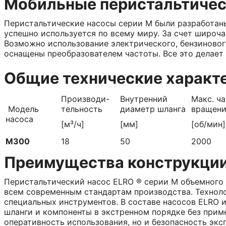
Мобильные перистальтичес
Перистальтические насосы серии M были разработаны
успешно используется по всему миру. За счет широч
Возможно использование электрического, бензинового
оснащены преобразователем частоты. Все это делает
Общие технические характ
Производи-
Внутренний
Maкс. ч
Модель
тельность
диаметр шланга
вращен
насоса
[м³/ч]
[мм]
[об/мин]
М300
18
50
2000
Преимущества конструкци
Перистальтический насос ELRO ® серии М объемного 
всем современным стандартам производства. Техноло
специальных инструментов. В составе насосов ELRO 
шланги и компоненты в экстренном порядке без прим
оперативность использования, но и безопасность экс