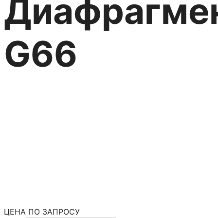
Диафрагмен
G66
Бессальниковая конструкц
Насосы HYDRA CELL®
Насосы Hydra Cell Серия G
Категория:
Диафрагменные насосы
ЦЕНА ПО ЗАПРОСУ