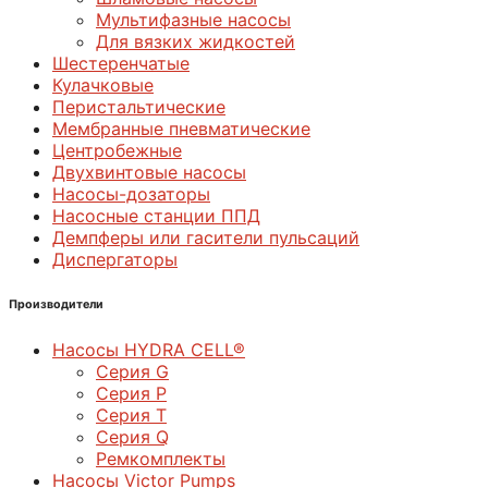
Мультифазные насосы
Для вязких жидкостей
Шестеренчатые
Кулачковые
Перистальтические
Мембранные пневматические
Центробежные
Двухвинтовые насосы
Насосы-дозаторы
Насосные станции ППД
Демпферы или гасители пульсаций
Диспергаторы
Производители
Насосы HYDRA CELL®
Серия G
Серия P
Серия T
Серия Q
Ремкомплекты
Насосы Victor Pumps