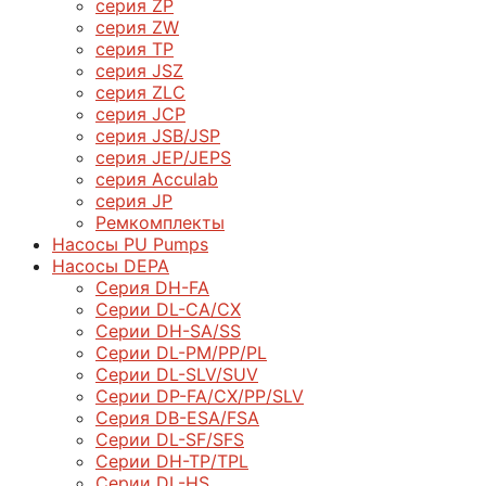
серия ZP
серия ZW
серия TP
серия JSZ
серия ZLC
серия JCP
серия JSB/JSP
серия JEP/JEPS
серия Acculab
серия JP
Ремкомплекты
Насосы PU Pumps
Насосы DEPA
Серия DH-FA
Серии DL-CA/CX
Серии DH-SA/SS
Серии DL-PM/РР/PL
Серии DL-SLV/SUV
Серии DP-FA/CX/PP/SLV
Серия DB-ЕSA/FSA
Серии DL-SF/SFS
Серии DН-ТP/ТPL
Серии DL-HS