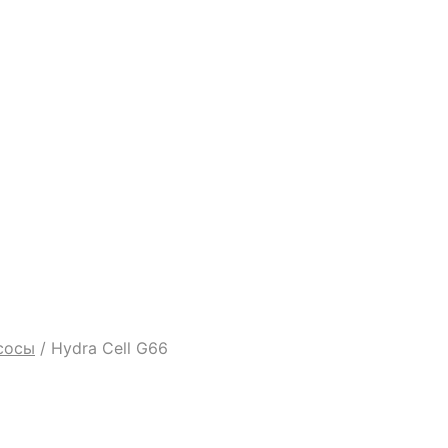
сосы
/
Hydra Cell G66