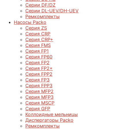
Серии DF/DZ
Серии DL-UEV/DH-UEV
Ремкомплекты
Насосы Packo
Серия ZS
Серия CRP
Серия CRP+
Серия FMS
Серия FP1
Серия FP60
Серия FP2
Серия FP2+
Серия FPP2
Серия FP3
Серия FPP3
Серия МFP2
Серия МFP3
Серия MSCP
Серия GFP
Коллоидные мельницы
Диспергаторы Packo
Ремкомплекты