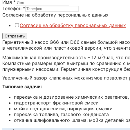
Имя
*
на
Телефон
*
данных
Согласие на обработку персональных данных
Согласие
Согласие на обработку персональных данных
Отправить
Герметичный насос G66 или D66 самый большой насос 
в металлической или пластиковой версии, что значит
3
Максимальная производительность – 12 м
/час, что 
Компактные размеры дают выигрыш по сравнению с 
плунжерными насосами. Герметичная конструкция без
Увеличенный зазор клапанных механизмов позволяет 
Типовые задачи:
перекачка и дозирование химических реагентов,
гидротранспорт фракинговой смеси
мойка под давлением, циркуляция смазки
перекачка топлива, газового конденсата
откачка шлифовального шлама, мойка деталей р