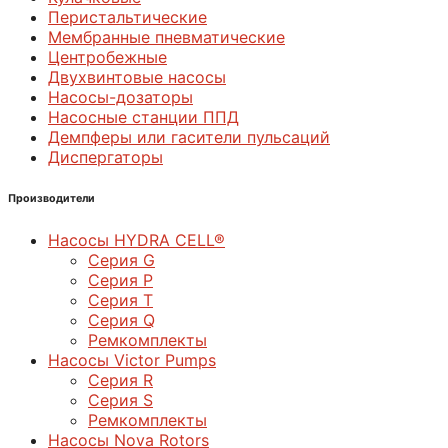
Перистальтические
Мембранные пневматические
Центробежные
Двухвинтовые насосы
Насосы-дозаторы
Насосные станции ППД
Демпферы или гасители пульсаций
Диспергаторы
Производители
Насосы HYDRA CELL®
Серия G
Серия P
Серия T
Серия Q
Ремкомплекты
Насосы Victor Pumps
Серия R
Серия S
Ремкомплекты
Насосы Nova Rotors