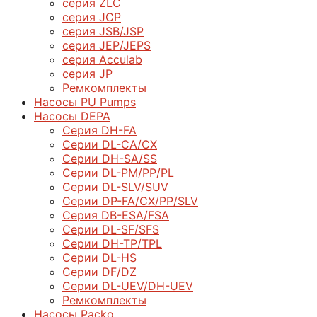
серия ZLC
серия JCP
серия JSB/JSP
серия JEP/JEPS
серия Acculab
серия JP
Ремкомплекты
Насосы PU Pumps
Насосы DEPA
Серия DH-FA
Серии DL-CA/CX
Серии DH-SA/SS
Серии DL-PM/РР/PL
Серии DL-SLV/SUV
Серии DP-FA/CX/PP/SLV
Серия DB-ЕSA/FSA
Серии DL-SF/SFS
Серии DН-ТP/ТPL
Серии DL-HS
Серии DF/DZ
Серии DL-UEV/DH-UEV
Ремкомплекты
Насосы Packo