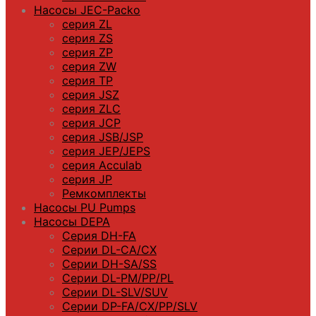
Насосы JEC-Packo
серия ZL
серия ZS
серия ZP
серия ZW
серия TP
серия JSZ
серия ZLC
серия JCP
серия JSB/JSP
серия JEP/JEPS
серия Acculab
серия JP
Ремкомплекты
Насосы PU Pumps
Насосы DEPA
Серия DH-FA
Серии DL-CA/CX
Серии DH-SA/SS
Серии DL-PM/РР/PL
Серии DL-SLV/SUV
Серии DP-FA/CX/PP/SLV