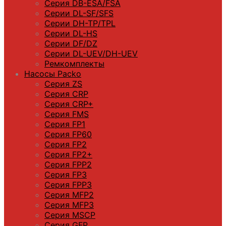
Серия DB-ЕSA/FSA
Серии DL-SF/SFS
Серии DН-ТP/ТPL
Серии DL-HS
Серии DF/DZ
Серии DL-UEV/DH-UEV
Ремкомплекты
Насосы Packo
Серия ZS
Серия CRP
Серия CRP+
Серия FMS
Серия FP1
Серия FP60
Серия FP2
Серия FP2+
Серия FPP2
Серия FP3
Серия FPP3
Серия МFP2
Серия МFP3
Серия MSCP
Серия GFP