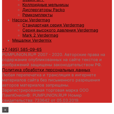
Коллоидные мельницы
Диспергаторы Packo
Ремкомплекты
Насосы Verdermag
Стандартная серия Verdermag
Серия высокого давления Verdermag
Mark 2 Verdermag
Мешалки Verdermix
+7 (495) 585-09-65
PUMPUNION.RU® 2007 - 2020. Авторские права на
содержание опубликованных на сайте текстов и
изображений защищены законодательством РФ.
Политика обработки персональных данных
Любая перепечатка и трансляция в интернете
материалов сайта без письменного разрешения
авторов материалов запрещены.
Зарегистрированная торговая марка ООО
ПампЮнион©: PUMPUNION.RU® Номер
свидетельства: 733642 от 05.03.2019.
×