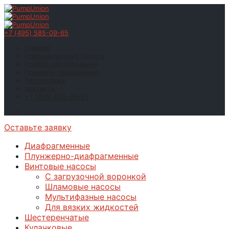
+7 (495) 585-09-65
Главная
Промышленные насосы
Подбор оборудования
Примеры применения
Распродажа
Контакты
+7 (495) 585-09-65
Оставьте заявку
Диафрагменные
Плунжерно-диафрагменные
Винтовые насосы
С загрузочной воронкой
Шламовые насосы
Мультифазные насосы
Для вязких жидкостей
Шестеренчатые
Кулачковые