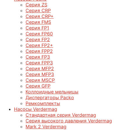
Серия ZS
Серия CRP
Серия CRP+
Серия FMS
Серия FP1
Серия FP60
Серия FP2
Серия FP2+
Серия FPP2
Серия FP3
Серия FPP3
Серия МFP2
Серия МFP3
Серия MSCP
Серия GFP
Коллоидные мельницы
Диспергаторы Packo
Ремкомплекты
Насосы Verdermag
Стандартная серия Verdermag
Серия высокого давления Verdermag
Mark 2 Verdermag