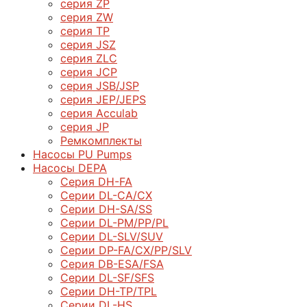
серия ZP
серия ZW
серия TP
серия JSZ
серия ZLC
серия JCP
серия JSB/JSP
серия JEP/JEPS
серия Acculab
серия JP
Ремкомплекты
Насосы PU Pumps
Насосы DEPA
Серия DH-FA
Серии DL-CA/CX
Серии DH-SA/SS
Серии DL-PM/РР/PL
Серии DL-SLV/SUV
Серии DP-FA/CX/PP/SLV
Серия DB-ЕSA/FSA
Серии DL-SF/SFS
Серии DН-ТP/ТPL
Серии DL-HS