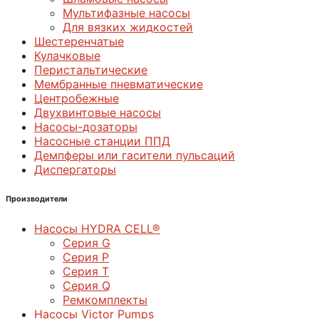
Мультифазные насосы
Для вязких жидкостей
Шестеренчатые
Кулачковые
Перистальтические
Мембранные пневматические
Центробежные
Двухвинтовые насосы
Насосы-дозаторы
Насосные станции ППД
Демпферы или гасители пульсаций
Диспергаторы
Производители
Насосы HYDRA CELL®
Серия G
Серия P
Серия T
Серия Q
Ремкомплекты
Насосы Victor Pumps