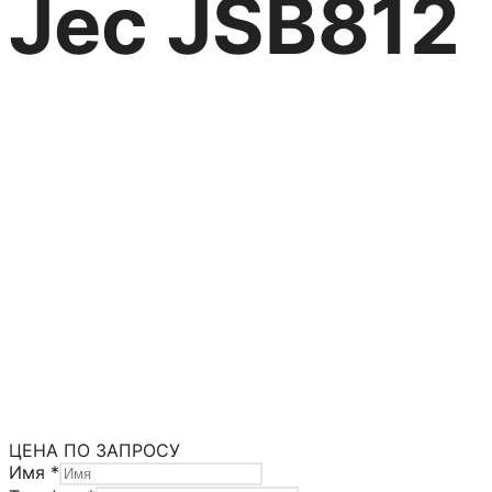
Jec JSB812
Технические характеристики
Максимальная производительность, м3/час –
Максимальное давление на выходе, бар – до 
Насосы JEC-Packo
Блендеры JEC-Packo серия JSB/JSP
Категория:
Промышленные насосы
Метка:
Промышлен
ЦЕНА ПО ЗАПРОСУ
Имя
*