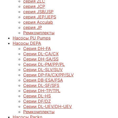
серия ZLC
серия JCP
серия JSB/JSP
серия JEP/JEPS
серия Acculab
серия JP
Ремкомплекты
Насосы PU Pumps
Насосы DEPA
Серия DH-FA
Серии DL-CA/CX
Серии DH-SA/SS
Серии DL-PM/РР/PL
Серии DL-SLV/SUV
Серии DP-FA/CX/PP/SLV
Серия DB-ЕSA/FSA
Серии DL-SF/SFS
Серии DН-ТP/ТPL
Серии DL-HS
Серии DF/DZ
Серии DL-UEV/DH-UEV
Ремкомплекты
Насосы Packo