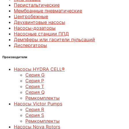
Перистальтические
Мембранные пневматические
Центробежные
Двухвинтовые насосы
Насосы-дозаторы
Насосные станции ППД
Демпферы или гасители пульсаций
Диспергаторы
Производители
Насосы HYDRA CELL®
Серия G
Серия P
Серия T
Серия Q
Ремкомплекты
Насосы Victor Pumps
Серия R
Серия S
Ремкомплекты
Насосы Nova Rotors