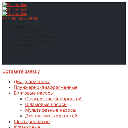
+7 (495) 585-09-65
Главная
Промышленные насосы
Подбор оборудования
Примеры применения
Распродажа
Контакты
+7 (495) 585-09-65
Оставьте заявку
Диафрагменные
Плунжерно-диафрагменные
Винтовые насосы
С загрузочной воронкой
Шламовые насосы
Мультифазные насосы
Для вязких жидкостей
Шестеренчатые
Кулачковые