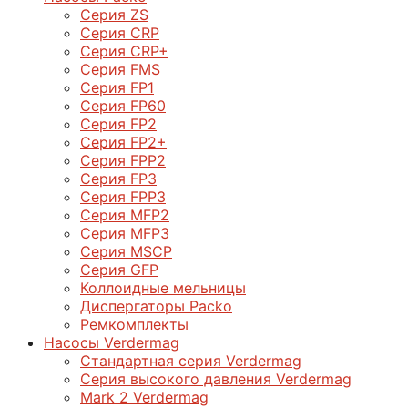
Серия ZS
Серия CRP
Серия CRP+
Серия FMS
Серия FP1
Серия FP60
Серия FP2
Серия FP2+
Серия FPP2
Серия FP3
Серия FPP3
Серия МFP2
Серия МFP3
Серия MSCP
Серия GFP
Коллоидные мельницы
Диспергаторы Packo
Ремкомплекты
Насосы Verdermag
Стандартная серия Verdermag
Серия высокого давления Verdermag
Mark 2 Verdermag