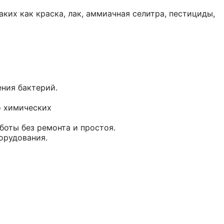
ких как краска, лак, аммиачная селитра, пестициды,
ения бактерий.
о химических
оты без ремонта и простоя.
орудования.