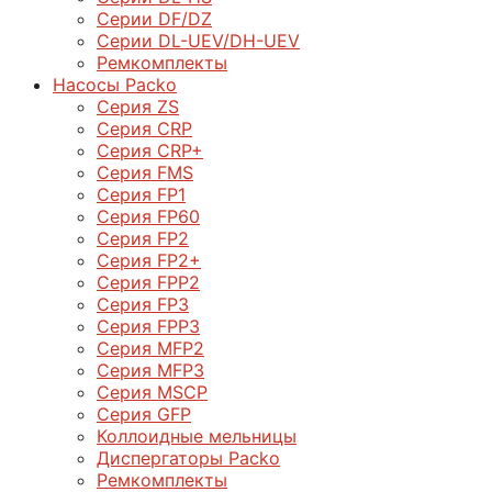
Серии DF/DZ
Серии DL-UEV/DH-UEV
Ремкомплекты
Насосы Packo
Серия ZS
Серия CRP
Серия CRP+
Серия FMS
Серия FP1
Серия FP60
Серия FP2
Серия FP2+
Серия FPP2
Серия FP3
Серия FPP3
Серия МFP2
Серия МFP3
Серия MSCP
Серия GFP
Коллоидные мельницы
Диспергаторы Packo
Ремкомплекты