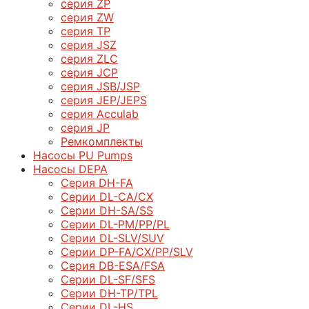
серия ZP
серия ZW
серия TP
серия JSZ
серия ZLC
серия JCP
серия JSB/JSP
серия JEP/JEPS
серия Acculab
серия JP
Ремкомплекты
Насосы PU Pumps
Насосы DEPA
Серия DH-FA
Серии DL-CA/CX
Серии DH-SA/SS
Серии DL-PM/РР/PL
Серии DL-SLV/SUV
Серии DP-FA/CX/PP/SLV
Серия DB-ЕSA/FSA
Серии DL-SF/SFS
Серии DН-ТP/ТPL
Серии DL-HS