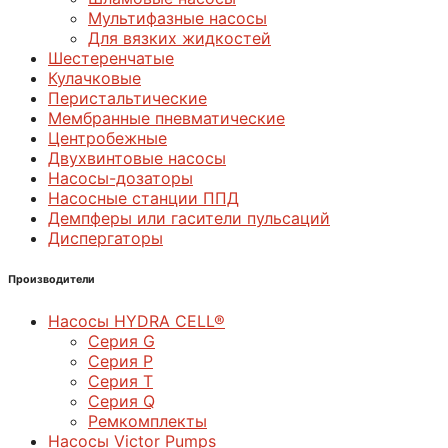
Мультифазные насосы
Для вязких жидкостей
Шестеренчатые
Кулачковые
Перистальтические
Мембранные пневматические
Центробежные
Двухвинтовые насосы
Насосы-дозаторы
Насосные станции ППД
Демпферы или гасители пульсаций
Диспергаторы
Производители
Насосы HYDRA CELL®
Серия G
Серия P
Серия T
Серия Q
Ремкомплекты
Насосы Victor Pumps