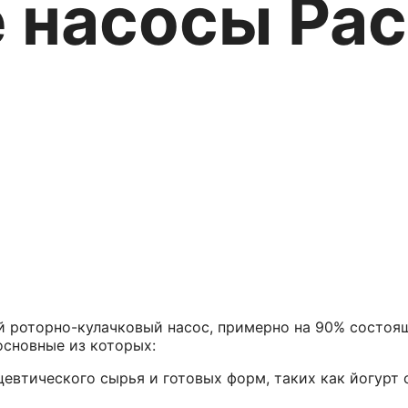
 насосы Pa
cko серия ZP
ие насосы
й роторно-кулачковый насос, примерно на 90% состоя
основные из которых:
евтического сырья и готовых форм, таких как йогурт с