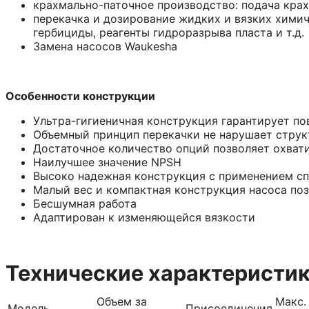
крахмально-паточное производство: подача крахм
перекачка и дозирование жидких и вязких химиче
гербициды, реагенты гидроразрыва пласта и т.д.
Замена насосoв Waukesha
Особенности конструкции
Ультра-гигиеничная конструкция гарантирует по
Объемный принцип перекачки не нарушает структ
Достаточное количество опций позволяет охват
Наилучшее значение NPSH
Высоко надежная конструкция c применением сп
Малый вес и компактная конструкция насоса поз
Бесшумная работа
Адаптирован к изменяющейся вязкости
Технические характеристи
Объем за
Макс.
Модель
Присоединения