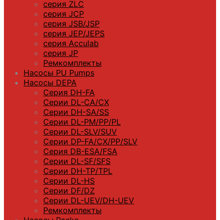
серия ZLC
серия JCP
серия JSB/JSP
серия JEP/JEPS
серия Acculab
серия JP
Ремкомплекты
Насосы PU Pumps
Насосы DEPA
Серия DH-FA
Серии DL-CA/CX
Серии DH-SA/SS
Серии DL-PM/РР/PL
Серии DL-SLV/SUV
Серии DP-FA/CX/PP/SLV
Серия DB-ЕSA/FSA
Серии DL-SF/SFS
Серии DН-ТP/ТPL
Серии DL-HS
Серии DF/DZ
Серии DL-UEV/DH-UEV
Ремкомплекты
Насосы Packo