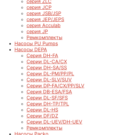
серия ZLC
серия JCP
серия JSB/JSP
серия JEP/JEPS
серия Acculab
серия JP
Ремкомплекты
Насосы PU Pumps
Насосы DEPA
Серия DH-FA
Серии DL-CA/CX
Серии DH-SA/SS
Серии DL-PM/РР/PL
Серии DL-SLV/SUV
Серии DP-FA/CX/PP/SLV
Серия DB-ЕSA/FSA
Серии DL-SF/SFS
Серии DН-ТP/ТPL
Серии DL-HS
Серии DF/DZ
Серии DL-UEV/DH-UEV
Ремкомплекты
Насосы Packo