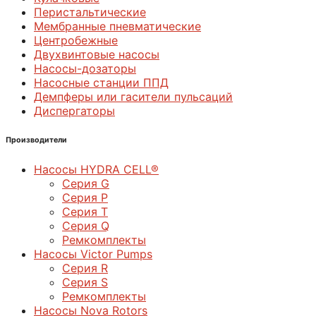
Перистальтические
Мембранные пневматические
Центробежные
Двухвинтовые насосы
Насосы-дозаторы
Насосные станции ППД
Демпферы или гасители пульсаций
Диспергаторы
Производители
Насосы HYDRA CELL®
Серия G
Серия P
Серия T
Серия Q
Ремкомплекты
Насосы Victor Pumps
Серия R
Серия S
Ремкомплекты
Насосы Nova Rotors