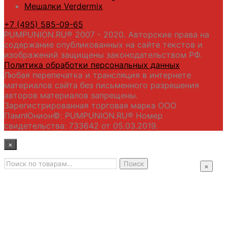
Мешалки Verdermix
+7 (495) 585-09-65
PUMPUNION.RU® 2007 - 2020. Авторские права на
содержание опубликованных на сайте текстов и
изображений защищены законодательством РФ.
Политика обработки персональных данных
Любая перепечатка и трансляция в интернете
материалов сайта без письменного разрешения
авторов материалов запрещены.
Зарегистрированная торговая марка ООО
ПампЮнион©: PUMPUNION.RU® Номер
свидетельства: 733642 от 05.03.2019.
×
Искать:
Главная
Поиск
×
Промышленные насосы
Подбор оборудования
Примеры применения
Распродажа
Контакты
+7 (495) 585-09-65