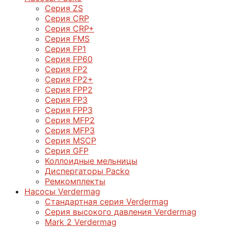
Серия ZS
Серия CRP
Серия CRP+
Серия FMS
Серия FP1
Серия FP60
Серия FP2
Серия FP2+
Серия FPP2
Серия FP3
Серия FPP3
Серия МFP2
Серия МFP3
Серия MSCP
Серия GFP
Коллоидные мельницы
Диспергаторы Packo
Ремкомплекты
Насосы Verdermag
Стандартная серия Verdermag
Серия высокого давления Verdermag
Mark 2 Verdermag