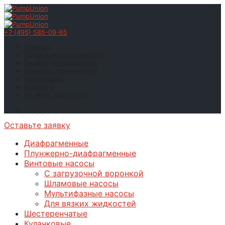
+7 (495) 585-09-65
Главная
Промышленные насосы
Подбор оборудования
Примеры применения
Распродажа
Контакты
+7 (495) 585-09-65
Оставьте заявку
Диафрагменные
Плунжерно-диафрагменные
Винтовые насосы
С загрузочной воронкой
Шламовые насосы
Мультифазные насосы
Для вязких жидкостей
Шестеренчатые
Кулачковые