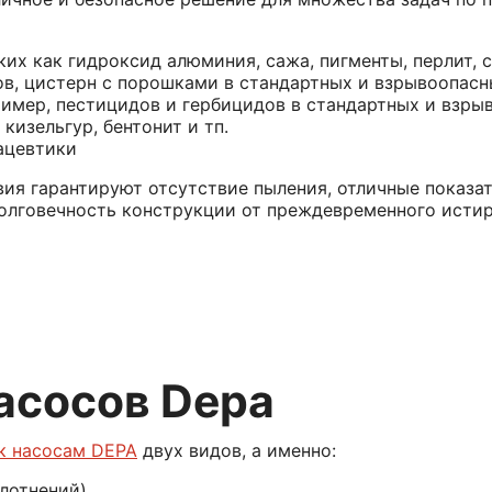
их как гидроксид алюминия, сажа, пигменты, перлит,
ов, цистерн с порошками в стандартных и взрывоопасн
имер, пестицидов и гербицидов в стандартных и взры
кизельгур, бентонит и тп.
ацевтики
ия гарантируют отсутствие пыления, отличные показа
олговечность конструкции от преждевременного истир
асосов Depa
к насосам DEPA
двух видов, а именно:
лотнений)