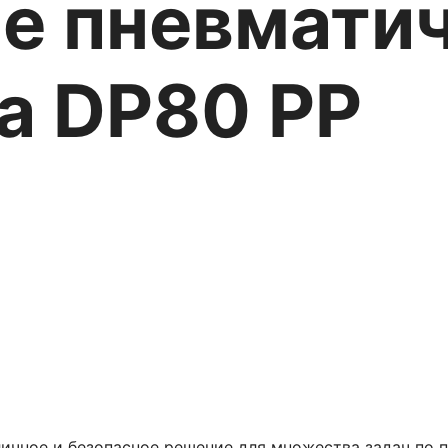
е пневмати
a DP80 PP
а:
Насосы для сыпучих продуктов
личное и безопасное решение для множества задач по п