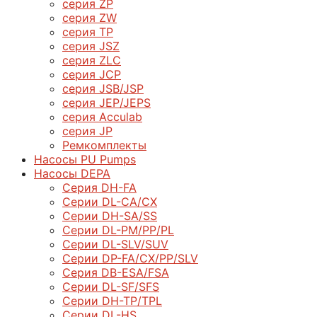
серия ZP
серия ZW
серия TP
серия JSZ
серия ZLC
серия JCP
серия JSB/JSP
серия JEP/JEPS
серия Acculab
серия JP
Ремкомплекты
Насосы PU Pumps
Насосы DEPA
Серия DH-FA
Серии DL-CA/CX
Серии DH-SA/SS
Серии DL-PM/РР/PL
Серии DL-SLV/SUV
Серии DP-FA/CX/PP/SLV
Серия DB-ЕSA/FSA
Серии DL-SF/SFS
Серии DН-ТP/ТPL
Серии DL-HS