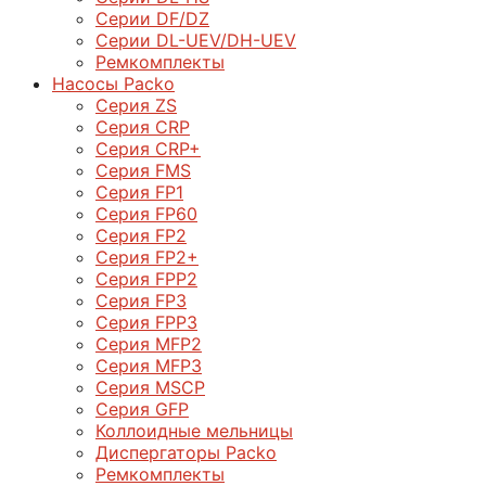
Серии DF/DZ
Серии DL-UEV/DH-UEV
Ремкомплекты
Насосы Packo
Серия ZS
Серия CRP
Серия CRP+
Серия FMS
Серия FP1
Серия FP60
Серия FP2
Серия FP2+
Серия FPP2
Серия FP3
Серия FPP3
Серия МFP2
Серия МFP3
Серия MSCP
Серия GFP
Коллоидные мельницы
Диспергаторы Packo
Ремкомплекты