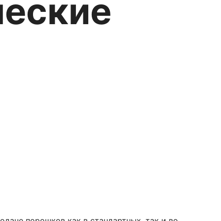
ческие
одаче порошков как в стандартных, так и во