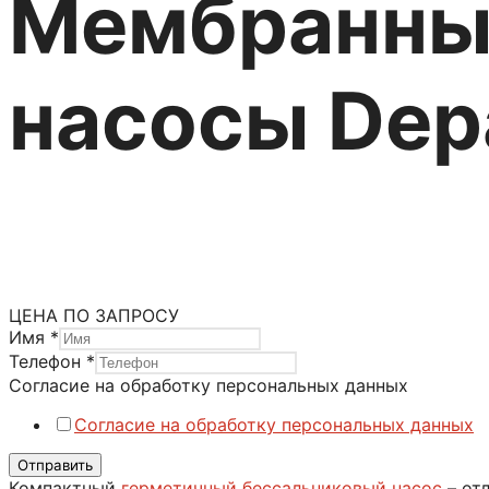
Мембранны
насосы Dep
Насосы DEPA
Насосы DEPA Серии DP-FA/CX/PP/SLV
Категория:
Мембранные пневматические насосы
Метк
ЦЕНА ПО ЗАПРОСУ
Имя
*
Телефон
*
Имя
Согласие на обработку персональных данных
Телефон
Согласие на обработку персональных данных
персональных
Отправить
Компактный
герметичный бессальниковый насос
– от