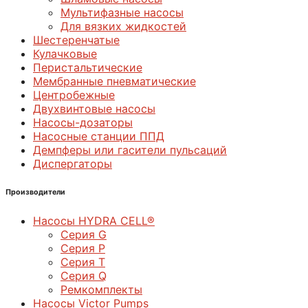
Мультифазные насосы
Для вязких жидкостей
Шестеренчатые
Кулачковые
Перистальтические
Мембранные пневматические
Центробежные
Двухвинтовые насосы
Насосы-дозаторы
Насосные станции ППД
Демпферы или гасители пульсаций
Диспергаторы
Производители
Насосы HYDRA CELL®
Серия G
Серия P
Серия T
Серия Q
Ремкомплекты
Насосы Victor Pumps